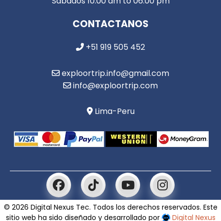
Sabados 10:00 am to 06:00 pm
CONTACTANOS
+51 919 505 452
exploortrip.info@gmail.com
info@exploortrip.com
Lima-Peru
© 2026 Digital Nexus Tec. Todos los derechos reservados. Este
sitio web ha sido diseñado y desarrollado por
Digital Nexus