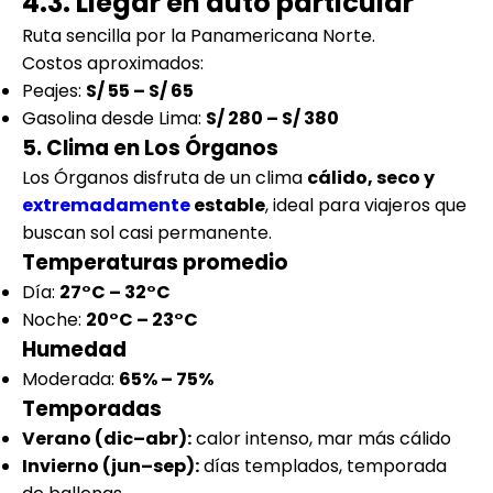
4.3. Llegar en auto particular
Ruta sencilla por la Panamericana Norte.
Costos aproximados:
Peajes:
S/ 55 – S/ 65
Gasolina desde Lima:
S/ 280 – S/ 380
5. Clima en Los Órganos
Los Órganos disfruta de un clima
cálido, seco y
extremadamente
estable
, ideal para viajeros que
buscan sol casi permanente.
Temperaturas promedio
Día:
27°C – 32°C
Noche:
20°C – 23°C
Humedad
Moderada:
65% – 75%
Temporadas
Verano (dic–abr):
calor intenso, mar más cálido
Invierno (jun–sep):
días templados, temporada