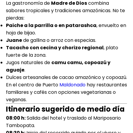
La gastronomía de
Madre de Dios
combina
sabores tropicales y tradiciones amazónicas. No te
pierdas:
Paiche a la parrilla o en patarashca
, envuelto en
hoja de bijao.
Juane
de gallina o arroz con especias.
Tacacho con cecina y chorizo regional
, plato
fuerte de la zona.
Jugos naturales de
camu camu, copoazú y
aguaje
.
Dulces artesanales de cacao amazónico y copoazú.
En el centro de Puerto
Maldonado
hay restaurantes
familiares y cafés con opciones vegetarianas o
veganas.
Itinerario sugerido de medio día
08:00 h:
Salida del hotel y traslado al Mariposario
Tambopata.
08:30 h:
Inicio del recorrido guiado por el vivero y