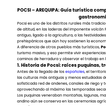
POCSI – AREQUIPA: Guía turística compl
gastronomía
Pocsi es uno de los distritos rurales más tradic
de altitud, en las laderas del imponente volcán 
antiguo, ligado a la agricultura, a las festivida
prehispánicos que aún hoy sostienen la economí
A diferencia de otros pueblos más turísticos,
Po
turismo masivo, y eso permite vivir experiencia
caminos de herradura y observar el trabajo en 
1. Historia de Pocsi: raíces puquinas, 
Antes de la llegada de los
españoles
, el territ
las culturas más antiguas y menos estudiadas de
sofisticada red de andenes, canales de riego y t
aprovechando al máximo las temporadas seca
Los puquinas veneraban montañas, lagunas, man
andino aún se conserva en las ceremonias agríco