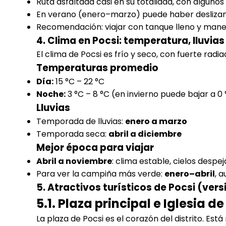
Ruta asfaltada casi en su totalidad, con alguno
En verano (enero–marzo) puede haber desliza
Recomendación: viajar con tanque lleno y mane
4. Clima en Pocsi: temperatura, lluvia
El clima de Pocsi es frío y seco, con fuerte radia
Temperaturas promedio
Día:
15 °C – 22 °C
Noche:
3 °C – 8 °C (en invierno puede bajar a 0
Lluvias
Temporada de lluvias:
enero a marzo
Temporada seca:
abril a diciembre
Mejor época para viajar
Abril a noviembre
: clima estable, cielos despe
Para ver la campiña más verde:
enero–abril
, 
5. Atractivos turísticos de Pocsi (ver
5.1. Plaza principal e Iglesia d
La plaza de Pocsi es el corazón del distrito. Es