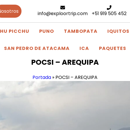
Nosotros
info@exploortrip.com
+51 919 505 452
HU PICCHU
PUNO
TAMBOPATA
IQUITOS
SAN PEDRO DE ATACAMA
ICA
PAQUETES
POCSI – AREQUIPA
Portada
»
POCSI – AREQUIPA