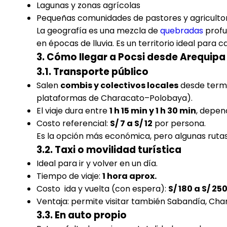
Lagunas y zonas agrícolas
Pequeñas comunidades de pastores y agriculto
La geografía es una mezcla de
quebradas
profu
en épocas de lluvia. Es un territorio ideal para 
3. Cómo llegar a Pocsi desde Arequipa
3.1. Transporte público
Salen
combis y colectivos locales
desde termi
plataformas de Characato–Polobaya).
El viaje dura entre
1 h 15 min y 1 h 30 min
, depen
Costo referencial:
S/ 7 a S/ 12
por persona.
Es la opción más económica, pero algunas ruta
3.2. Taxi o movilidad turística
Ideal para ir y volver en un día.
Tiempo de viaje:
1 hora aprox.
Costo ida y vuelta (con espera):
S/ 180 a S/ 25
Ventaja: permite visitar también Sabandía, Char
3.3. En auto propio