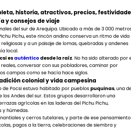
eta, historia, atractivos, precios, festividade
 y consejos de viaje
ionales del sur de Arequipa. Ubicado a más de 3 000 metro
Pichu Pichu, este rincón andino conserva un ritmo de vida
des religiosas y a un paisaje de lomas, quebradas y andenes
a local.
csi es
auténtico
desde la raíz
. No ha sido alterado por 
s reales, conversar con sus pobladores, caminar por
los campos como se hacía hace siglos.
tradición colonial y vida campesina
orio de Pocsi estuvo habitado por pueblos
puquinas
, una d
 los Andes del sur. Estos grupos desarrollaron una
errazas agrícolas en las laderas del Pichu Pichu,
s y húmedas.
antiales y cerros tutelares, y parte de ese pensamiento
las, pagos a la tierra, celebraciones de siembra y