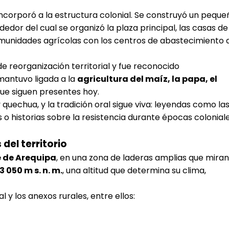
incorporó a la estructura colonial. Se construyó un peque
ededor del cual se organizó la plaza principal, las casas de
munidades agrícolas con los centros de abastecimiento 
e reorganización territorial y fue reconocido
mantuvo ligada a la
agricultura del maíz, la papa, el
que siguen presentes hoy.
quechua, y la tradición oral sigue viva: leyendas como la
s o historias sobre la resistencia durante épocas colonial
del territorio
e de Arequipa
, en una zona de laderas amplias que miran
 050 m s. n. m.
, una altitud que determina su clima,
l y los anexos rurales, entre ellos: