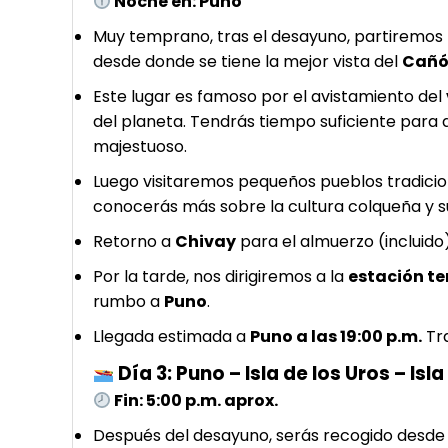
Noche en: Puno
Muy temprano, tras el desayuno, partiremos
desde donde se tiene la mejor vista del
Cañó
Este lugar es famoso por el avistamiento del
del planeta. Tendrás tiempo suficiente para 
majestuoso.
Luego visitaremos pequeños pueblos tradic
conocerás más sobre la cultura colqueña y su
Retorno a
Chivay
para el almuerzo (incluido
Por la tarde, nos dirigiremos a la
estación te
rumbo a
Puno
.
Llegada estimada a
Puno a las 19:00 p.m.
Tra
Día 3: Puno – Isla de los Uros – Isl
Fin: 5:00 p.m. aprox.
Después del desayuno, serás recogido desde t