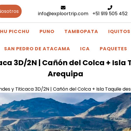
Nosotros
info@exploortrip.com
+51 919 505 452
HU PICCHU
PUNO
TAMBOPATA
IQUITOS
SAN PEDRO DE ATACAMA
ICA
PAQUETES
aca 3D/2N | Cañón del Colca + Isla
Arequipa
ndes y Titicaca 3D/2N | Cañón del Colca + Isla Taquile de