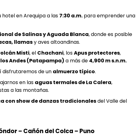
 hotel en Arequipa a las
7:30 a.m.
para emprender una
ional de Salinas y Aguada Blanca
, donde es posible
acas, llamas
y aves altoandinas.
olcán Misti
, el
Chachani
, los
Apus protectores
,
 los Andes (Patapampa)
a más de
4,900 m s.n.m.
lí disfrutaremos de un
almuerzo típico
.
lajarnos en las
aguas termales de La Calera
,
stas a las montañas.
ca con show de danzas tradicionales
del Valle del
Cóndor – Cañón del Colca – Puno