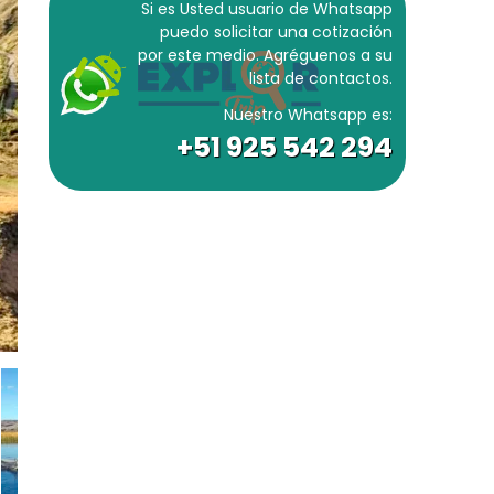
Si es Usted usuario de Whatsapp
puedo solicitar una cotización
por este medio. Agréguenos a su
lista de contactos.
Nuestro Whatsapp es:
+51 925 542 294