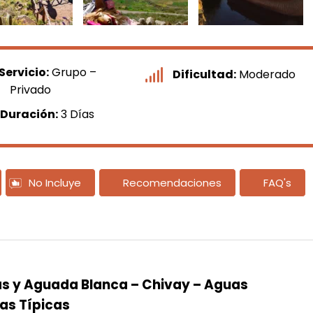
Servicio:
Grupo –
Dificultad:
Moderado
Privado
Duración:
3 Días
No Incluye
Recomendaciones
FAQ's
nas y Aguada Blanca – Chivay – Aguas
as Típicas