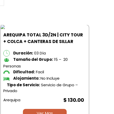
AREQUIPA TOTAL 3D/2N | CITY TOUR
+ COLCA + CANTERAS DE SILLAR
Duración:
03 Día
Tamaño del Grupo:
15 – 20
Personas
Dificultad:
Facil
RAF
Alojamiento:
No Incluye
DEP
Tipo de Servicio:
Servicio de Grupo –
Privado
$ 130.00
Arequipa
Pers
Ver Mas