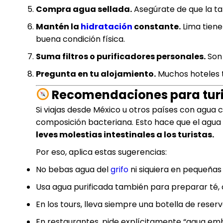
Compra agua sellada.
Asegúrate de que la tap
Mantén la
hidratación
constante.
Lima tiene
buena condición física.
Suma filtros o purificadores personales.
Son 
Pregunta en tu alojamiento.
Muchos hoteles 
Recomendaciones para turi
Si viajas desde México u otros países con agua
composición bacteriana. Esto hace que el agua l
leves molestias intestinales a los turistas.
Por eso, aplica estas sugerencias:
No bebas agua del
grifo
ni siquiera en pequeñas
Usa agua purificada también para preparar té, ca
En los tours, lleva siempre una botella de reserv
En restaurantes, pide explícitamente “agua emb