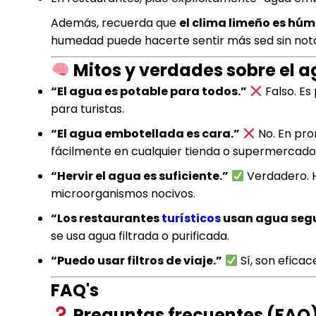
Además, recuerda que
el clima limeño es hú
humedad puede hacerte sentir más sed sin notar
Mitos y verdades sobre el 
“El agua es potable para todos.”
Falso. Es
para turistas.
“El agua embotellada es cara.”
No. En prom
fácilmente en cualquier tienda o supermercado
“Hervir el agua es suficiente.”
Verdadero. H
microorganismos nocivos.
“Los restaurantes
turísticos
usan agua segu
se usa agua filtrada o purificada.
“Puedo usar filtros de viaje.”
Sí, son eficac
FAQ's
Preguntas frecuentes (FAQ