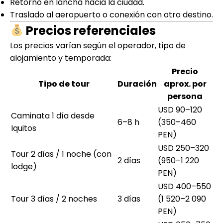
Retorno en lancha hacia la ciudad.
Traslado al aeropuerto o conexión con otro destino.
Precios referenciales
Los precios varían según el operador, tipo de
alojamiento y temporada:
Precio
Tipo de tour
Duración
aprox. por
persona
USD 90–120
Caminata 1 día desde
6–8 h
(350–460
Iquitos
PEN)
USD 250–320
Tour 2 días / 1 noche (con
2 días
(950–1 220
lodge)
PEN)
USD 400–550
Tour 3 días / 2 noches
3 días
(1 520–2 090
PEN)