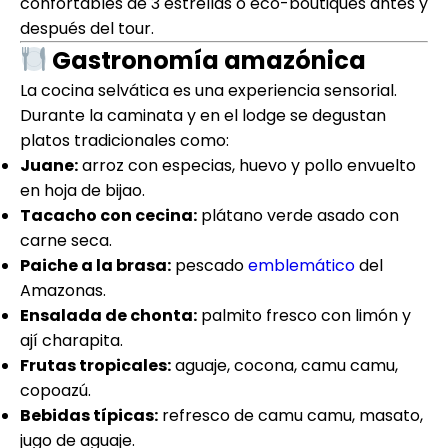
confortables de 3 estrellas o eco-boutiques antes y
después del tour.
Gastronomía amazónica
La cocina selvática es una experiencia sensorial.
Durante la caminata y en el lodge se degustan
platos tradicionales como:
Juane:
arroz con especias, huevo y pollo envuelto
en hoja de bijao.
Tacacho con cecina:
plátano verde asado con
carne seca.
Paiche a la brasa:
pescado
emblemático
del
Amazonas.
Ensalada de chonta:
palmito fresco con limón y
ají charapita.
Frutas tropicales:
aguaje, cocona, camu camu,
copoazú.
Bebidas típicas:
refresco de camu camu, masato,
jugo de aguaje.