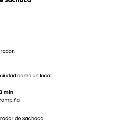
de Sachaca
rador.
 ciudad como un local.
30 min
.
 campiña.
irador de Sachaca.