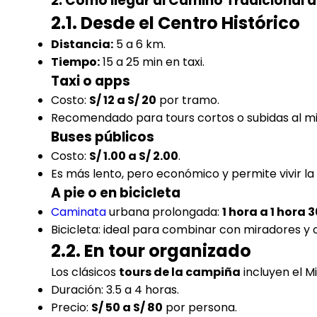
2. Cómo llegar al Camino Tradicional 
2.1. Desde el Centro Histórico
Distancia:
5 a 6 km.
Tiempo:
15 a 25 min en taxi.
Taxi o apps
Costo:
S/ 12 a S/ 20
por tramo.
Recomendado para tours cortos o subidas al mi
Buses públicos
Costo:
S/ 1.00 a S/ 2.00
.
Es más lento, pero económico y permite vivir la
A pie o en bicicleta
Caminata
urbana prolongada:
1 hora a 1 hora 
Bicicleta: ideal para combinar con miradores y
2.2. En tour organizado
Los clásicos
tours de la campiña
incluyen el M
Duración: 3.5 a 4 horas.
Precio:
S/ 50 a S/ 80
por persona.