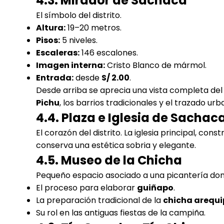
4.3. Mirador de Sachaca
El símbolo del distrito.
Altura:
19–20 metros.
Pisos:
5 niveles.
Escaleras:
146 escalones.
Imagen interna:
Cristo Blanco de mármol.
Entrada:
desde
S/ 2.00
.
Desde arriba se aprecia una vista completa del 
Pichu
, los barrios tradicionales y el trazado urb
4.4. Plaza e Iglesia de Sachac
El corazón del distrito. La iglesia principal, cons
conserva una estética sobria y elegante.
4.5. Museo de la Chicha
Pequeño espacio asociado a una picantería don
El proceso para elaborar
guiñapo
.
La preparación tradicional de la
chicha arequ
Su rol en las antiguas fiestas de la campiña.