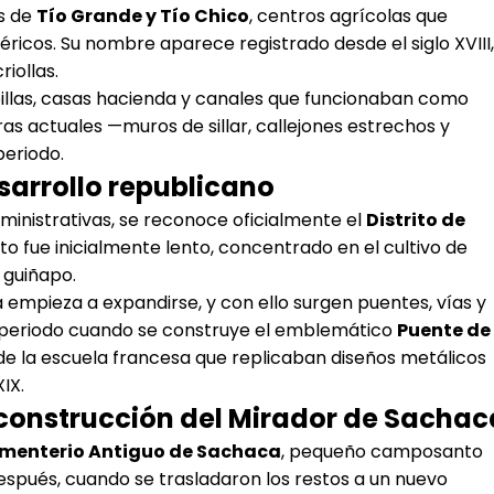
es de
Tío Grande y Tío Chico
, centros agrícolas que
féricos. Su nombre aparece registrado desde el siglo XVIII,
iollas.
illas, casas hacienda y canales que funcionaban como
as actuales —muros de sillar, callejones estrechos y
periodo.
esarrollo republicano
administrativas, se reconoce oficialmente el
Distrito de
to fue inicialmente lento, concentrado en el cultivo de
e guiñapo.
pa empieza a expandirse, y con ello surgen puentes, vías y
te periodo cuando se construye el emblemático
Puente de
 de la escuela francesa que replicaban diseños metálicos
XIX.
a construcción del Mirador de Sachac
menterio Antiguo de Sachaca
, pequeño camposanto
después, cuando se trasladaron los restos a un nuevo