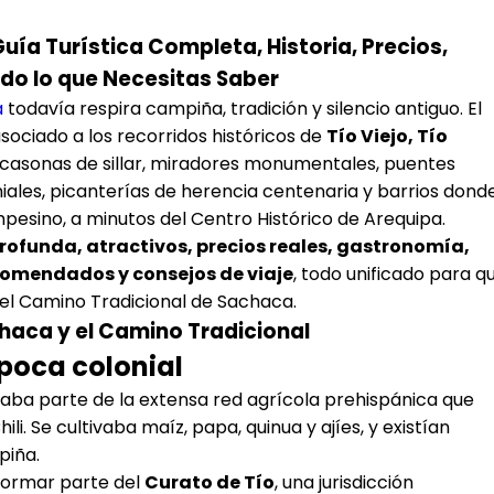
ía Turística Completa, Historia, Precios,
do lo que Necesitas Saber
a
todavía respira campiña, tradición y silencio antiguo. El
ociado a los recorridos históricos de
Tío Viejo, Tío
a casonas de sillar, miradores monumentales, puentes
niales, picanterías de herencia centenaria y barrios dond
pesino, a minutos del Centro Histórico de Arequipa.
profunda, atractivos, precios reales, gastronomía,
ecomendados y consejos de viaje
, todo unificado para q
 del Camino Tradicional de Sachaca.
achaca y el Camino Tradicional
época colonial
maba parte de la extensa red agrícola prehispánica que
ili. Se cultivaba maíz, papa, quinua y ajíes, y existían
piña.
 formar parte del
Curato de Tío
, una jurisdicción