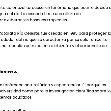
nte color azul turquesa, un fenómeno que ocurre debido 
ua del río. La cascada tiene una altura de
 exuberantes bosques tropicales.
Catarata Río Celeste, fue creado en 1995 para proteger l
rededor del río que se caracteriza por su color único. La
e una reacción química entre el azufre y el carbonato de
de enero.
s un fenómeno natural único y espectacular. El parque es
diversidad como para la investigación científica sobre lo
stemas acuáticos.
para adultos.