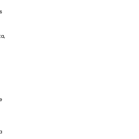
s
a,
e
a