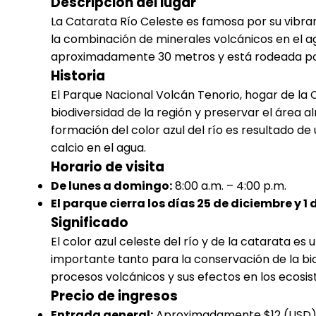
Descripción del lugar
La Catarata Río Celeste es famosa por su vibra
la combinación de minerales volcánicos en el ag
aproximadamente 30 metros y está rodeada por
Historia
El Parque Nacional Volcán Tenorio, hogar de la 
biodiversidad de la región y preservar el área al
formación del color azul del río es resultado d
calcio en el agua.
Horario de visita
De lunes a domingo:
8:00 a.m. – 4:00 p.m.
El parque cierra los días 25 de diciembre y 1 
Significado
El color azul celeste del río y de la catarata e
importante tanto para la conservación de la bio
procesos volcánicos y sus efectos en los ecosi
Precio de ingresos
Entrada general:
Aproximadamente $12 (USD) 