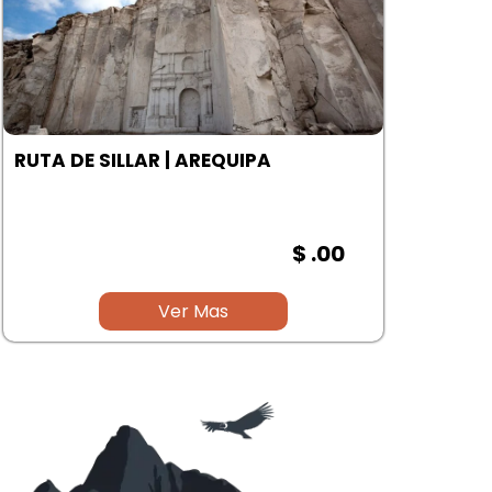
RUTA DE SILLAR | AREQUIPA
LAS
$ .00
Ver Mas