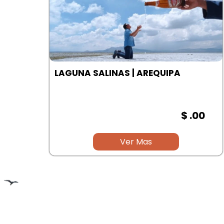
LAGUNA SALINAS | AREQUIPA
00
$ .00
Ver Mas