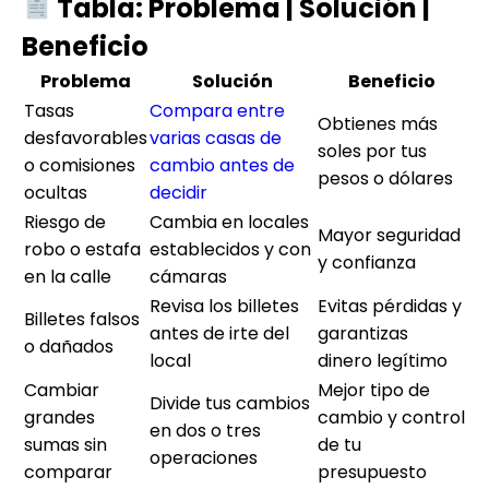
Tabla: Problema | Solución |
Beneficio
Problema
Solución
Beneficio
Tasas
Compara entre
Obtienes más
desfavorables
varias casas de
soles por tus
o comisiones
cambio antes de
pesos o dólares
ocultas
decidir
Riesgo de
Cambia en locales
Mayor seguridad
robo o estafa
establecidos y con
y confianza
en la calle
cámaras
Revisa los billetes
Evitas pérdidas y
Billetes falsos
antes de irte del
garantizas
o dañados
local
dinero legítimo
Cambiar
Mejor tipo de
Divide tus cambios
grandes
cambio y control
en dos o tres
sumas sin
de tu
operaciones
comparar
presupuesto