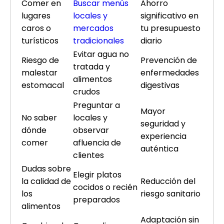
Comer en
Buscar menús
Ahorro
lugares
locales y
significativo en
caros o
mercados
tu presupuesto
turísticos
tradicionales
diario
Evitar agua no
Riesgo de
Prevención de
tratada y
malestar
enfermedades
alimentos
estomacal
digestivas
crudos
Preguntar a
Mayor
No saber
locales y
seguridad y
dónde
observar
experiencia
comer
afluencia de
auténtica
clientes
Dudas sobre
Elegir platos
la calidad de
Reducción del
cocidos o recién
los
riesgo sanitario
preparados
alimentos
Adaptación sin