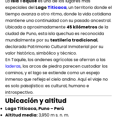
La
Isla Taquile
es uno de los lugares más
especiales del
Lago
Titicaca
, un territorio donde el
tiempo avanza a otro ritmo, donde la vida cotidiana
mantiene una continuidad con su pasado ancestral.
Ubicada a aproximadamente
45 kilómetros
de la
ciudad de Puno, esta isla quechua es reconocida
mundialmente por su
textilería tradicional
,
declarada Patrimonio Cultural Inmaterial por su
valor histórico, simbólico y técnico.
En Taquile, los andenes agrícolas se aferran a las
laderas
, los arcos de piedra parecen custodiar los
caminos, y el lago se extiende como un espejo
inmenso que refleja el cielo andino. Aquí el viaje no
es solo paisajístico: es cultural, humano e
introspectivo.
Ubicación y altitud
Lago Titicaca, Puno – Perú
Altitud media:
3,950 m s. n. m.