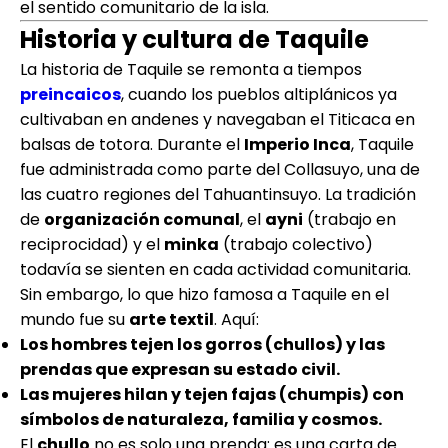
el sentido comunitario de la isla.
Historia y cultura de Taquile
La historia de Taquile se remonta a tiempos
preincaicos
, cuando los pueblos altiplánicos ya
cultivaban en andenes y navegaban el Titicaca en
balsas de totora. Durante el
Imperio Inca
, Taquile
fue administrada como parte del Collasuyo, una de
las cuatro regiones del Tahuantinsuyo. La tradición
de
organización comunal
, el
ayni
(trabajo en
reciprocidad) y el
minka
(trabajo colectivo)
todavía se sienten en cada actividad comunitaria.
Sin embargo, lo que hizo famosa a Taquile en el
mundo fue su
arte textil
. Aquí:
Los hombres tejen los gorros (chullos) y las
prendas que expresan su estado civil.
Las mujeres hilan y tejen fajas (chumpis) con
símbolos de naturaleza, familia y cosmos.
El
chullo
no es solo una prenda: es una carta de