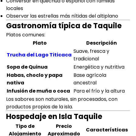
Conversar en quechua o español con familias
locales
Observar las estrellas más nítidas del altiplano
Gastronomía típica de Taquile
Platos comunes:
Plato
Descripción
Suave, fresca y
Trucha del Lago Titicaca
tradicional
Sopa de Quinua
Energética y nutritiva
Habas, choclo y papa
Base agrícola
nativa
ancestral
Infusión de muña o coca
Para el frío y la altura
Los sabores son naturales, sin procesados, con
productos propios de la isla.
Hospedaje en Isla Taquile
Tipo de
Precio
Características
Alojamiento
Aproximado