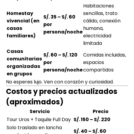
Habitaciones
Homestay
sencillas, trato
S/. 35 – S/. 60
vivencial (en
cálido, conexión
por
casas
humana,
persona/noche
familiares)
electricidad
limitada
Casas
S/. 60 – S/. 120
Comidas incluidas,
comunitarias
por
espacios
organizadas
persona/noche
compartidos
en grupos
No esperes lujo. Ven con corazón y curiosidad.
Costos y precios actualizados
(aproximados)
Servicio
Precio
Tour Uros + Taquile Full Day
S/. 150 – S/. 220
Solo traslado en lancha
S/. 40 – S/. 60