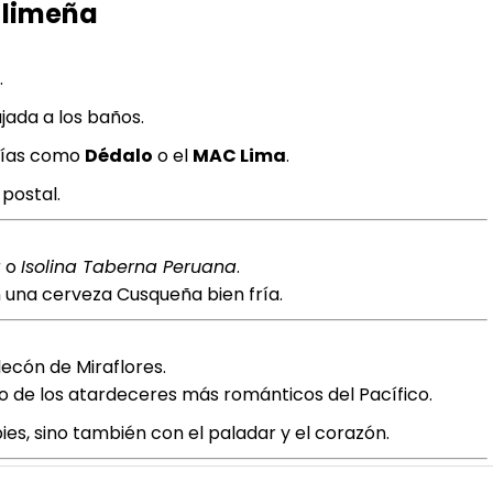
a limeña
.
ajada a los baños.
erías como
Dédalo
o el
MAC Lima
.
postal.
a
o
Isolina Taberna Peruana
.
una cerveza Cusqueña bien fría.
lecón de Miraflores.
 de los atardeceres más románticos del Pacífico.
ies, sino también con el paladar y el corazón.