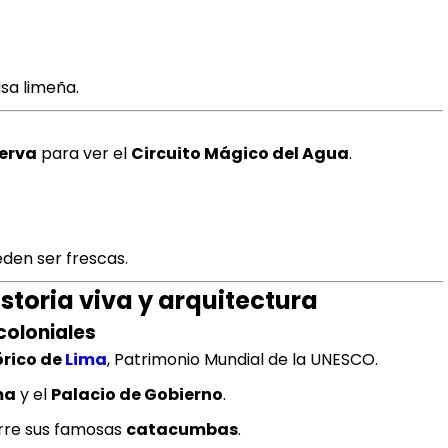
sa limeña.
serva
para ver el
Circuito Mágico del Agua
.
eden ser frescas.
istoria viva y arquitectura
coloniales
órico de
Lima
, Patrimonio Mundial de la UNESCO.
ma
y el
Palacio de Gobierno
.
rre sus famosas
catacumbas
.