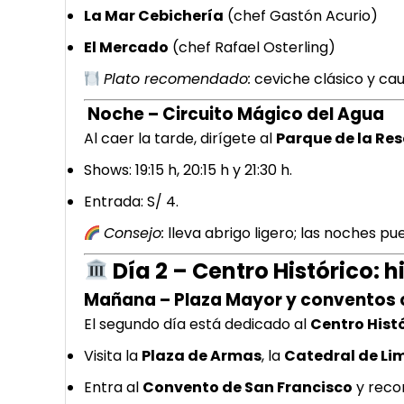
La Mar Cebichería
(chef Gastón Acurio)
El Mercado
(chef Rafael Osterling)
Plato recomendado:
ceviche clásico y cau
Noche – Circuito Mágico del Agua
Al caer la tarde, dirígete al
Parque de la Re
Shows: 19:15 h, 20:15 h y 21:30 h.
Entrada: S/ 4.
Consejo:
lleva abrigo ligero; las noches pu
Día 2 – Centro Histórico: h
Mañana – Plaza Mayor y conventos 
El segundo día está dedicado al
Centro Hist
Visita la
Plaza de Armas
, la
Catedral de Li
Entra al
Convento de San Francisco
y reco