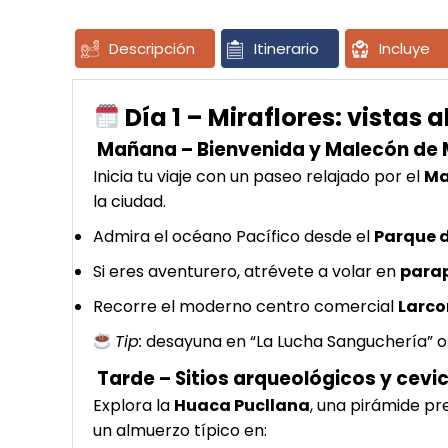
Descripción
Itinerario
Incluye
Día 1 – Miraflores: vistas 
Mañana – Bienvenida y Malecón de 
Inicia tu viaje con un paseo relajado por el
Ma
la ciudad.
Admira el océano Pacífico desde el
Parque 
Si eres aventurero, atrévete a volar en
para
Recorre el moderno centro comercial
Larc
Tip:
desayuna en “La Lucha Sanguchería” o 
Tarde – Sitios arqueológicos y cevi
Explora la
Huaca Pucllana
, una pirámide pr
un almuerzo típico en: