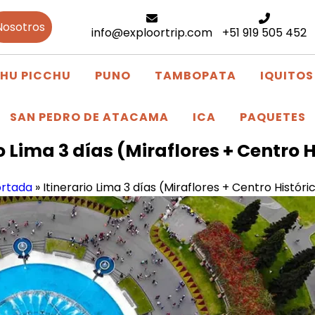
Nosotros
info@exploortrip.com
+51 919 505 452
HU PICCHU
PUNO
TAMBOPATA
IQUITOS
SAN PEDRO DE ATACAMA
ICA
PAQUETES
o Lima 3 días (Miraflores + Centro 
rtada
»
Itinerario Lima 3 días (Miraflores + Centro Históri