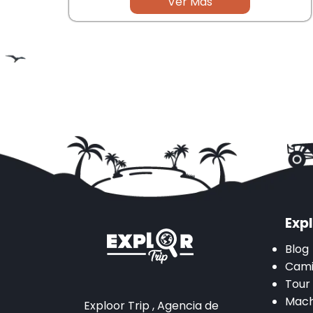
Ver Mas
Expl
Blog
Cami
Tour
Mach
Exploor Trip , Agencia de