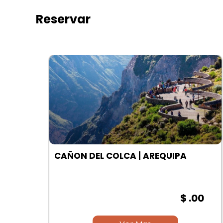
Reservar
A
CAÑON DEL COLCA | AREQUIPA
00
$ .00