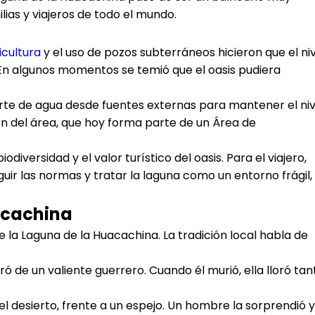
lias y viajeros de todo el mundo.
icultura
y el uso de pozos subterráneos hicieron que el ni
 En algunos momentos se temió que el oasis pudiera
rte de agua desde fuentes externas para mantener el niv
ón del área, que hoy forma parte de un Área de
odiversidad y el valor turístico del oasis. Para el viajero,
guir las normas y tratar la laguna como un entorno frágil,
acachina
 de la Laguna de la Huacachina. La tradición local habla de
 de un valiente guerrero. Cuando él murió, ella lloró tan
el desierto, frente a un espejo. Un hombre la sorprendió y