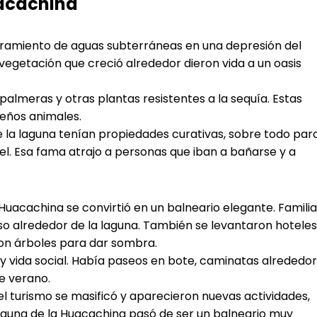
uacachina
loramiento de aguas subterráneas en una depresión del
 vegetación que creció alrededor dieron vida a un oasis
almeras y otras plantas resistentes a la sequía. Estas
eños animales.
 la laguna tenían propiedades curativas, sobre todo par
l. Esa fama atrajo a personas que iban a bañarse y a
a Huacachina se convirtió en un balneario elegante. Famili
o alrededor de la laguna. También se levantaron hoteles
on árboles para dar sombra.
 y vida social. Había paseos en bote, caminatas alrededor
e verano.
 el turismo se masificó y aparecieron nuevas actividades,
aguna de la Huacachina pasó de ser un balneario muy