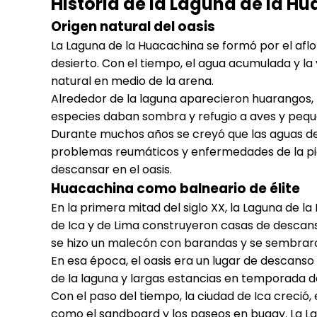
Historia de la Laguna de la H
Origen natural del oasis
La Laguna de la Huacachina se formó por el af
desierto. Con el tiempo, el agua acumulada y la
natural en medio de la arena.
Alrededor de la laguna aparecieron huarangos, p
especies daban sombra y refugio a aves y pequ
Durante muchos años se creyó que las aguas de
problemas reumáticos y enfermedades de la pie
descansar en el oasis.
Huacachina como balneario de élite
En la primera mitad del siglo XX, la Laguna de l
de Ica y de Lima construyeron casas de descans
se hizo un malecón con barandas y se sembrar
En esa época, el oasis era un lugar de descanso
de la laguna y largas estancias en temporada d
Con el paso del tiempo, la ciudad de Ica creció,
como el sandboard y los paseos en buggy. La L