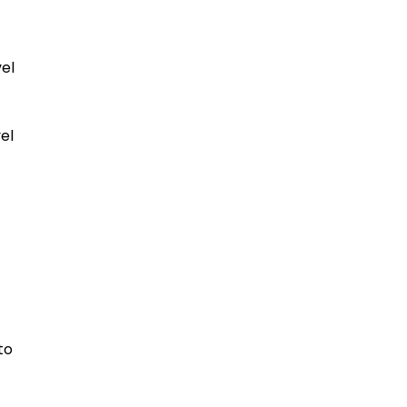
vel
el
to