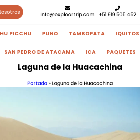
Nosotros
info@exploortrip.com
+51 919 505 452
HU PICCHU
PUNO
TAMBOPATA
IQUITOS
SAN PEDRO DE ATACAMA
ICA
PAQUETES
Laguna de la Huacachina
Portada
»
Laguna de la Huacachina