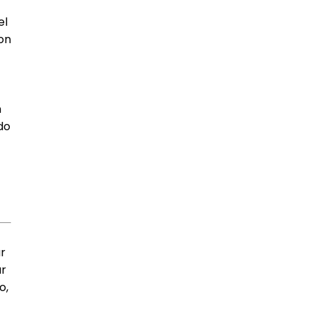
el
son
n
do
ar
ar
o,