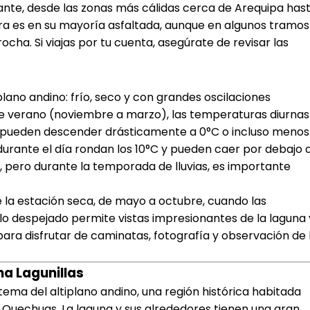
iante, desde las zonas más cálidas cerca de Arequipa has
etera es en su mayoría asfaltada, aunque en algunos tramos
cha. Si viajas por tu cuenta, asegúrate de revisar las
plano andino: frío, seco y con grandes oscilaciones
 de verano (noviembre a marzo), las temperaturas diurnas
he pueden descender drásticamente a 0°C o incluso menos
 durante el día rondan los 10°C y pueden caer por debajo 
e, pero durante la temporada de lluvias, es importante
e la estación seca, de mayo a octubre, cuando las
lo despejado permite vistas impresionantes de la laguna 
para disfrutar de caminatas, fotografía y observación de 
na Lagunillas
stema del altiplano andino, una región histórica habitada
Quechuas. La laguna y sus alrededores tienen una gran