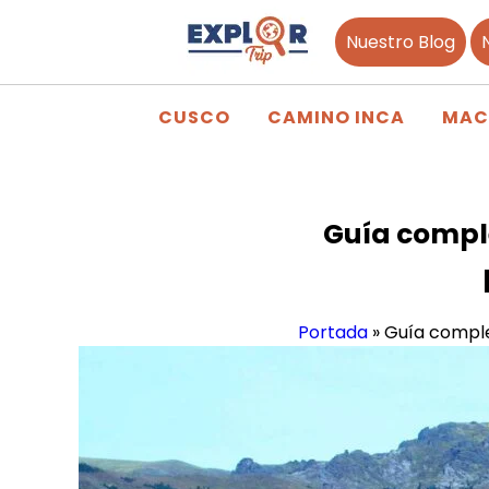
Nuestro Blog
CUSCO
CAMINO INCA
MAC
Guía comple
Portada
»
Guía complet