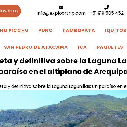
Nosotros
info@exploortrip.com
+51 919 505 452
HU PICCHU
PUNO
TAMBOPATA
IQUITOS
SAN PEDRO DE ATACAMA
ICA
PAQUETES
ta y definitiva sobre la Laguna La
paraíso en el altiplano de Arequip
a y definitiva sobre la Laguna Lagunillas: un paraíso en e