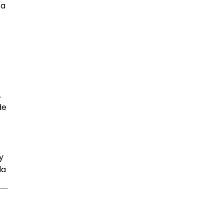
ta
.
de
y
la