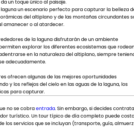
 da un toque único al paisaje.
 laguna un escenario perfecto para capturar la belleza d
panorámicas del altiplano y de las montañas circundantes 
l amanecer o al atardecer.
lrededores de la laguna disfrutarán de un ambiente
a permiten explorar los diferentes ecosistemas que rodea
adentrarse en la naturaleza del altiplano, siempre tenien
arse adecuadamente.
dores ofrecen algunas de las mejores oportunidades
do y los reflejos del cielo en las aguas de la laguna, los
icas para capturar.
 que no se cobra
entrada
. Sin embargo, si decides contrat
ador turístico. Un tour típico de día completo puede cost
 los servicios que se incluyan (transporte, guía, almuerz