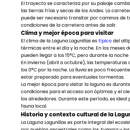
El trayecto se caracteriza por su paisaje camb
las tierras frías y secas de los Andes. La carr
puede ser necesario transitar por caminos de tro
condiciones de la carretera antes de salir.
Clima y mejor época para visitar
El clima de la Laguna Lagunillas es
típico
del alti
térmicas entre el día y la noche. En los meses
pueden llegar a los 15°C, pero durante la noc
En invierno (abril a octubre), las temperaturas
los 0°C por la noche. La lluvia es poco frecuent
estar preparado para eventuales tormentas.
La mejor época para visitar la laguna es durant
condiciones para el acceso son óptimas y el cie
los alrededores. Durante este período, es ideal 
fauna local.
Historia y contexto cultural de la Lagu
La Laguna Lagunillas es parte integral del ecosi
por pueblos ancestrales como los Aymara y los 