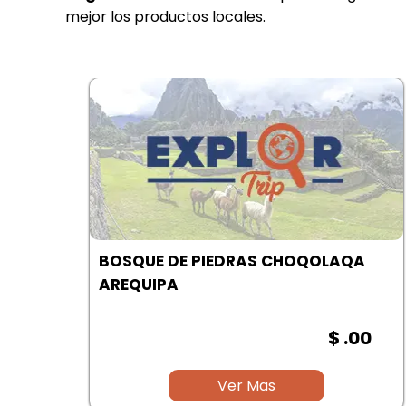
mejor los productos locales.
A
CAÑON DEL COLCA | AREQUIPA
00
$ .00
Ver Mas