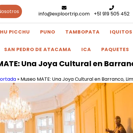
Nosotros
info@exploortrip.com
+51 919 505 452
HU PICCHU
PUNO
TAMBOPATA
IQUITOS
SAN PEDRO DE ATACAMA
ICA
PAQUETES
ATE: Una Joya Cultural en Barran
ortada
»
Museo MATE: Una Joya Cultural en Barranco, Li