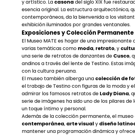
y artístico. La
casona
del siglo XIX fue restaur
esencia original. La estructura arquitectónica, 
contemporáneos, da la bienvenida a los visitant
exhibición iluminados por grandes ventanales.
Exposiciones y Colección Permanente
El Museo MATE es hogar de una impresionante c
varias temáticas como
moda
,
retrato
, y
cultu
una serie de retratos de danzantes de
Cusco
, 
andinos a través del lente de Testino. Estas im
con la cultura peruana.
El museo también alberga una
colección de f
el trabajo de Testino con figuras de la moda y e
admirar los famosos retratos de
Lady Diana
, 
serie de imágenes ha sido uno de los pilares de 
un toque íntimo y personal.
Además de la colección permanente, el museo 
contemporánea
,
arte visual
y
diseño latin
mantener una programación dinámica y ofrecer a