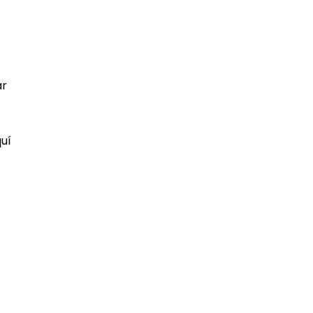
ar
uí