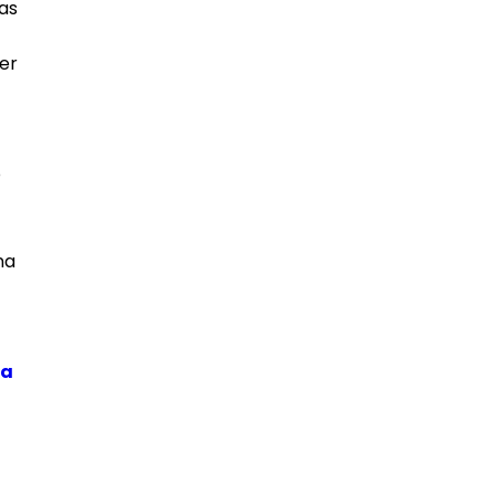
ras
er
a
o
na
ca