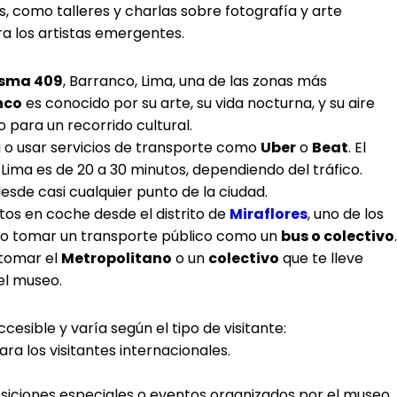
s, como talleres y charlas sobre fotografía y arte
 los artistas emergentes.
Osma 409
, Barranco, Lima, una de las zonas más
nco
es conocido por su arte, su vida nocturna, y su aire
o para un recorrido cultural.
i o usar servicios de transporte como
Uber
o
Beat
. El
Lima es de 20 a 30 minutos, dependiendo del tráfico.
esde casi cualquier punto de la ciudad.
utos en coche desde el distrito de
Miraflores
, uno de los
r o tomar un transporte público como un
bus o colectivo
.
 tomar el
Metropolitano
o un
colectivo
que te lleve
el museo.
esible y varía según el tipo de visitante:
ra los visitantes internacionales.
siciones especiales o eventos organizados por el museo,