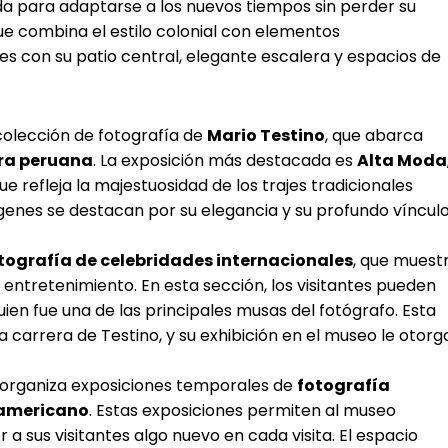
ada para adaptarse a los nuevos tiempos sin perder su
que combina el estilo colonial con elementos
es con su patio central, elegante escalera y espacios de
olección de fotografía de
Mario Testino
, que abarca
ra peruana
. La exposición más destacada es
Alta Moda
que refleja la majestuosidad de los trajes tradicionales
ágenes se destacan por su elegancia y su profundo víncul
otografía de celebridades internacionales
, que muest
l entretenimiento. En esta sección, los visitantes pueden
quien fue una de las principales musas del fotógrafo. Esta
la carrera de Testino, y su exhibición en el museo le otorg
organiza exposiciones temporales de
fotografía
oamericano
. Estas exposiciones permiten al museo
 sus visitantes algo nuevo en cada visita. El espacio