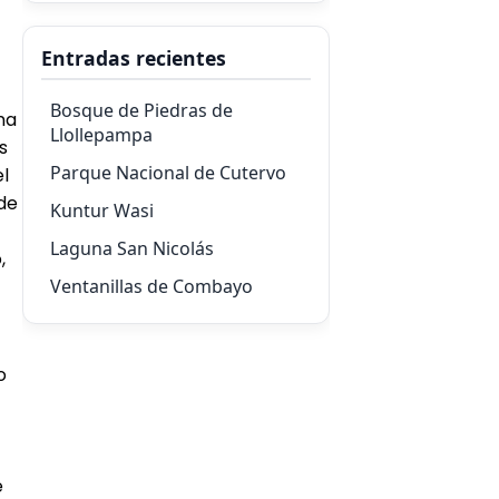
Entradas recientes
Bosque de Piedras de
na
Llollepampa
s
Parque Nacional de Cutervo
el
 de
Kuntur Wasi
Laguna San Nicolás
,
Ventanillas de Combayo
o
e