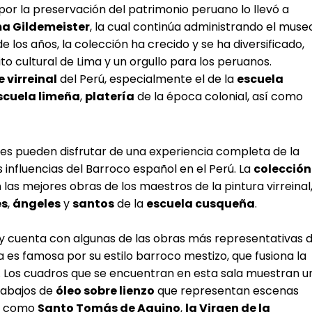
n por la preservación del patrimonio peruano lo llevó a
ma Gildemeister
, la cual continúa administrando el muse
de los años, la colección ha crecido y se ha diversificado,
to cultural de Lima y un orgullo para los peruanos.
e virreinal
del Perú, especialmente el de la
escuela
scuela limeña
,
platería
de la época colonial, así como
tes pueden disfrutar de una experiencia completa de la
s influencias del Barroco español en el Perú. La
colección
as mejores obras de los maestros de la pintura virreinal
es
,
ángeles
y
santos
de la
escuela cusqueña
.
o y cuenta con algunas de las obras más representativas 
a es famosa por su estilo barroco mestizo, que fusiona la
s. Los cuadros que se encuentran en esta sala muestran u
rabajos de
óleo sobre lienzo
que representan escenas
as como
Santo Tomás de Aquino
,
la Virgen de la