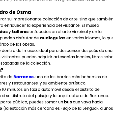
Pedro de Osma
orar su impresionante colección de arte, sino que tambié
a enriquecer la experiencia del visitante. El museo
cias
y
talleres
enfocados en el arte virreinal y en la
s pueden disfrutar de
audioguías
en varios idiomas, lo qu
rico de las obras.
o
dentro del museo, ideal para descansar después de una
visitantes pueden adquirir artesanías locales, libros sob
estacadas de la colección.
a?
rito de
Barranco
, uno de los barrios más bohemios de
ares y restaurantes, y su ambiente artístico.
 10 minutos en taxi o automóvil desde el distrito de
si se disfruta del paisaje y la arquitectura de Barranco.
ansporte público, puedes tomar un
bus
que vaya hacia
o
(la estación más cercana es «Bajo de la Lengua», a unos