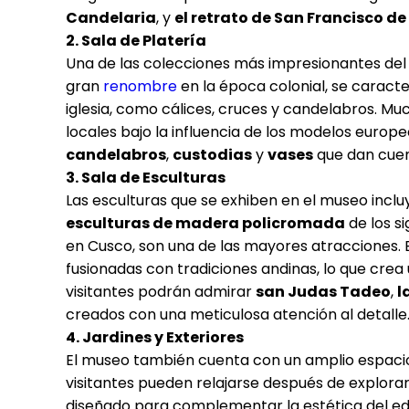
Candelaria
, y
el retrato de San Francisco de
2. Sala de Platería
Una de las colecciones más impresionantes de
gran
renombre
en la época colonial, se caracte
iglesia, como cálices, cruces y candelabros. M
locales bajo la influencia de los modelos europ
candelabros
,
custodias
y
vases
que dan cuent
3. Sala de Esculturas
Las esculturas que se exhiben en el museo incl
esculturas de madera policromada
de los si
en Cusco, son una de las mayores atracciones. 
fusionadas con tradiciones andinas, lo que crea un
visitantes podrán admirar
san Judas Tadeo
,
l
creados con una meticulosa atención al detalle
4. Jardines y Exteriores
El museo también cuenta con un amplio espacio 
visitantes pueden relajarse después de explorar 
diseñado para complementar la estética del edifi