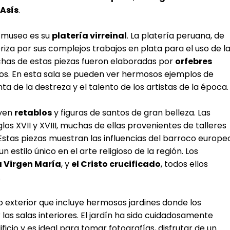
 Asís
.
l museo es su
platería virreinal
. La platería peruana, de
riza por sus complejos trabajos en plata para el uso de l
uchas de estas piezas fueron elaboradas por
orfebres
eos. En esta sala se pueden ver hermosos ejemplos de
a de la destreza y el talento de los artistas de la época.
uyen
retablos
y figuras de santos de gran belleza. Las
glos XVII y XVIII, muchas de ellas provenientes de talleres
Estas piezas muestran las influencias del barroco europe
 estilo único en el arte religioso de la región. Los
a Virgen María
, y
el Cristo crucificado
, todos ellos
.
exterior que incluye hermosos jardines donde los
las salas interiores. El jardín ha sido cuidadosamente
cio y es ideal para tomar fotografías, disfrutar de un