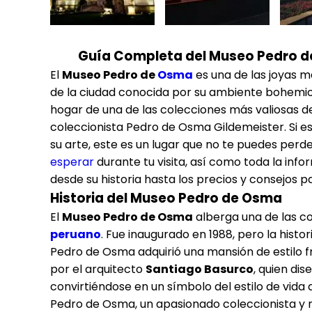
Guía Completa del Museo Pedro de 
El
Museo Pedro de
Osma
es una de las joyas m
de la ciudad conocida por su ambiente bohemio y
hogar de una de las colecciones más valiosas de 
coleccionista Pedro de Osma Gildemeister. Si es
su arte, este es un lugar que no te puedes perd
esperar
durante tu visita, así como toda la inf
desde su historia hasta los precios y consejos 
Historia del Museo Pedro de Osma
El
Museo Pedro de Osma
alberga una de las c
peruano
. Fue inaugurado en 1988, pero la hist
Pedro de Osma adquirió una mansión de estilo f
por el arquitecto
Santiago Basurco
, quien dis
convirtiéndose en un símbolo del estilo de vida de
Pedro de Osma, un apasionado coleccionista y m