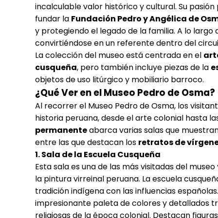
incalculable valor histórico y cultural. Su pasió
fundar la
Fundación Pedro y Angélica de Os
y protegiendo el legado de la familia. A lo largo 
convirtiéndose en un referente dentro del circui
La colección del museo está centrada en el
art
cusqueña
, pero también incluye piezas de la
e
objetos de uso litúrgico y mobiliario barroco.
¿Qué Ver en el Museo Pedro de Osma?
Al recorrer el Museo Pedro de Osma, los visitan
historia peruana, desde el arte colonial hasta la
permanente
abarca varias salas que muestran l
entre las que destacan los
retratos de vírgen
1. Sala de la Escuela Cusqueña
Esta sala es una de las más visitadas del muse
la pintura virreinal peruana. La escuela cusqueñ
tradición indígena con las influencias española
impresionante paleta de colores y detallados t
religiosas de la época colonial. Destacan figur