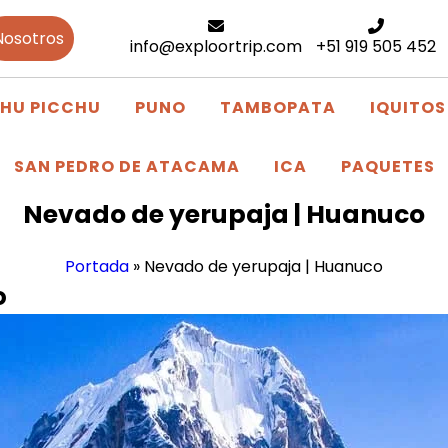
Nosotros
info@exploortrip.com
+51 919 505 452
HU PICCHU
PUNO
TAMBOPATA
IQUITOS
SAN PEDRO DE ATACAMA
ICA
PAQUETES
Nevado de yerupaja | Huanuco
Portada
»
Nevado de yerupaja | Huanuco
o