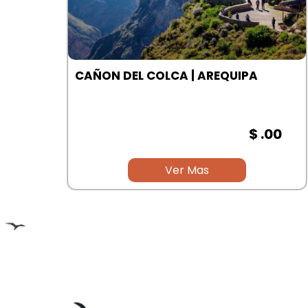
A
CAÑON DEL COLCA | AREQUIPA
00
$ .00
Ver Mas