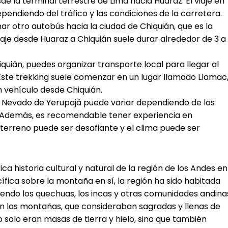
 la terminal terrestre de Lima hacia Huaraz. El viaje en
pendiendo del tráfico y las condiciones de la carretera.
r otro autobús hacia la ciudad de Chiquián, que es la
aje desde Huaraz a Chiquián suele durar alrededor de 3 a
iquián, puedes organizar transporte local para llegar al
. Este trekking suele comenzar en un lugar llamado Llamac
 vehículo desde Chiquián.
l Nevado de Yerupajá puede variar dependiendo de las
. Además, es recomendable tener experiencia en
l terreno puede ser desafiante y el clima puede ser
ca historia cultural y natural de la región de los Andes en
fica sobre la montaña en sí, la región ha sido habitada
uyendo los quechuas, los incas y otras comunidades andina
n las montañas, que consideraban sagradas y llenas de
no solo eran masas de tierra y hielo, sino que también