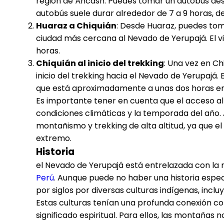
región de Áncash. Puedes tomar un autobús desde
autobús suele durar alrededor de 7 a 9 horas, de
Huaraz a Chiquián
: Desde Huaraz, puedes toma
ciudad más cercana al Nevado de Yerupajá. El vi
horas.
Chiquián al inicio del trekking
: Una vez en Ch
inicio del trekking hacia el Nevado de Yerupajá
que está aproximadamente a unas dos horas en
Es importante tener en cuenta que el acceso a
condiciones climáticas y la temporada del año
montañismo y trekking de alta altitud, ya que e
extremo.
Historia
el Nevado de Yerupajá está entrelazada con la ri
Perú
. Aunque puede no haber una historia especí
por siglos por diversas culturas indígenas, incl
Estas culturas tenían una profunda conexión co
significado espiritual. Para ellos, las montañas 