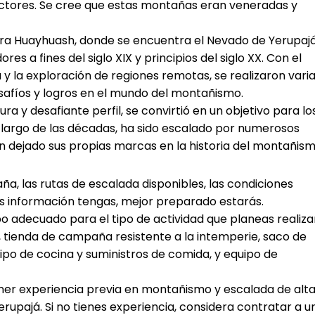
ectores. Se cree que estas montañas eran veneradas y
era Huayhuash, donde se encuentra el Nevado de Yerupajá
es a fines del siglo XIX y principios del siglo XX. Con el
y la exploración de regiones remotas, se realizaron vari
safíos y logros en el mundo del montañismo.
a y desafiante perfil, se convirtió en un objetivo para lo
 largo de las décadas, ha sido escalado por numerosos
n dejado sus propias marcas en la historia del montañism
aña, las rutas de escalada disponibles, las condiciones
ás información tengas, mejor preparado estarás.
ipo adecuado para el tipo de actividad que planeas realiza
, tienda de campaña resistente a la intemperie, saco de
po de cocina y suministros de comida, y equipo de
ener experiencia previa en montañismo y escalada de alt
erupajá. Si no tienes experiencia, considera contratar a u