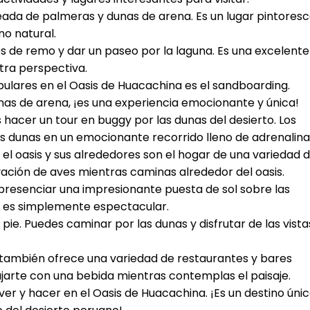
odeada de palmeras y dunas de arena. Es un lugar pintores
no natural.
s de remo y dar un paseo por la laguna. Es una excelente
tra perspectiva.
pulares en el Oasis de Huacachina es el sandboarding.
dunas de arena, ¡es una experiencia emocionante y única!
hacer un tour en buggy por las dunas del desierto. Los
as dunas en un emocionante recorrido lleno de adrenalina
a, el oasis y sus alrededores son el hogar de una variedad 
vación de aves mientras caminas alrededor del oasis.
 presenciar una impresionante puesta de sol sobre las
sta es simplemente espectacular.
a pie. Puedes caminar por las dunas y disfrutar de las vista
a también ofrece una variedad de restaurantes y bares
ajarte con una bebida mientras contemplas el paisaje.
ver y hacer en el Oasis de Huacachina. ¡Es un destino úni