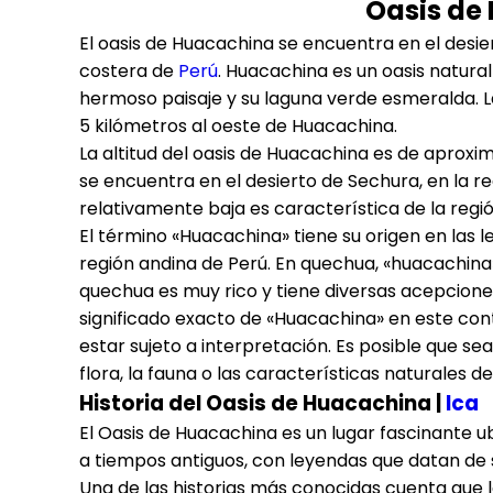
Oasis de 
El oasis de Huacachina se encuentra en el desier
costera de
Perú
. Huacachina es un oasis natura
hermoso paisaje y su laguna verde esmeralda. 
5 kilómetros al oeste de Huacachina.
La altitud del oasis de Huacachina es de aprox
se encuentra en el desierto de Sechura, en la re
relativamente baja es característica de la regi
El término «Huacachina» tiene su origen en las 
región andina de Perú. En quechua, «huacachina» 
quechua es muy rico y tiene diversas acepciones
significado exacto de «Huacachina» en este co
estar sujeto a interpretación. Es posible que s
flora, la fauna o las características naturales d
Historia del Oasis de Huacachina |
Ica
El Oasis de Huacachina es un lugar fascinante ub
a tiempos antiguos, con leyendas que datan de s
Una de las historias más conocidas cuenta que