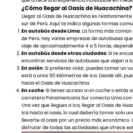
que ofrece una experiencia inolvidable en medi
¿Cómo llegar al Oasis de Huacachina?
Llegar al Oasis de Huacachina es relativamente f
sur de Perú. Aquí te indico algunas formas comu
En autobús desde Lima
: La forma más común d
de Perú. Hay varias empresas de autobuses que 
viaje de aproximadamente 4 a 5 horas, dependien
En autobús desde otras ciudades
: Si te enc
encontrar servicios de autobuses que viajan a Ic
En avión
: Si prefieres volar, puedes tomar un v
está a unos 50 kilómetros de Ica. Desde allí, pu
hacia el Oasis de Huacachina.
En coche
: Si tienes acceso a un coche o estás 
carretera Panamericana Sur conecta Lima con I
Una vez que llegues a Ica, llegar al Oasis de Hu
Ica hasta el oasis, lo cual debería tomar solo 
llevarte al oasis por un precio más económico. U
disfrutar de todas las actividades que ofrece e