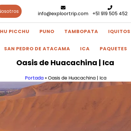
Nosotros
info@exploortrip.com
+51 919 505 452
HU PICCHU
PUNO
TAMBOPATA
IQUITOS
SAN PEDRO DE ATACAMA
ICA
PAQUETES
Oasis de Huacachina | Ica
Portada
»
Oasis de Huacachina | Ica