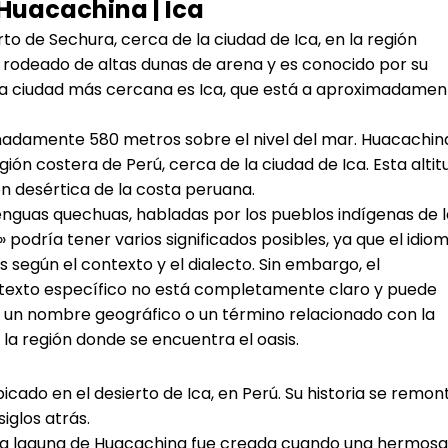
Huacachina | Ica
to de Sechura, cerca de la ciudad de Ica, en la región
l rodeado de altas dunas de arena y es conocido por su
La ciudad más cercana es Ica, que está a aproximadamen
imadamente 580 metros sobre el nivel del mar. Huacachin
gión costera de Perú, cerca de la ciudad de Ica. Esta altit
ón desértica de la costa peruana.
lenguas quechuas, habladas por los pueblos indígenas de 
podría tener varios significados posibles, ya que el idio
 según el contexto y el dialecto. Sin embargo, el
ntexto específico no está completamente claro y puede
ea un nombre geográfico o un término relacionado con la
e la región donde se encuentra el oasis.
icado en el desierto de Ica, en Perú. Su historia se remon
iglos atrás.
 la laguna de Huacachina fue creada cuando una hermosa