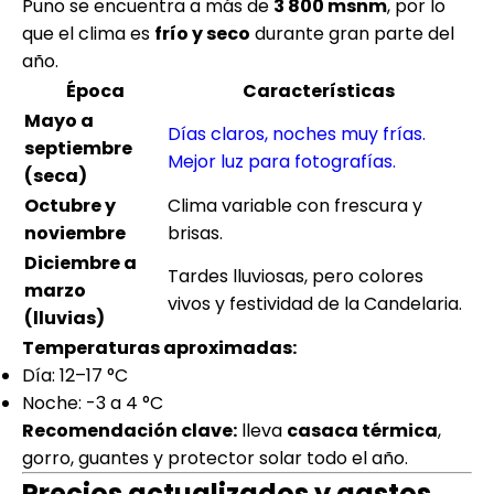
Puno se encuentra a más de
3 800 msnm
, por lo
que el clima es
frío y seco
durante gran parte del
año.
Época
Características
Mayo a
Días claros, noches muy frías.
septiembre
Mejor luz para fotografías.
(seca)
Octubre y
Clima variable con frescura y
noviembre
brisas.
Diciembre a
Tardes lluviosas, pero colores
marzo
vivos y festividad de la Candelaria.
(lluvias)
Temperaturas aproximadas:
Día: 12–17 °C
Noche: -3 a 4 °C
Recomendación clave:
lleva
casaca térmica
,
gorro, guantes y protector solar todo el año.
Precios actualizados y gastos