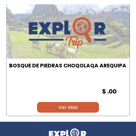
A
CAÑON DEL COLCA | AREQUIPA
$ .00
Ver Mas