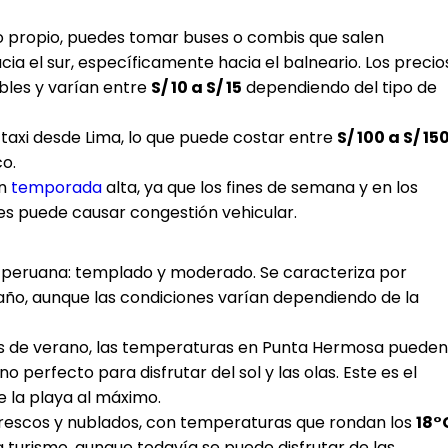
lo propio, puedes tomar buses o combis que salen
a el sur, específicamente hacia el balneario. Los precio
bles y varían entre
S/ 10 a S/ 15
dependiendo del tipo de
n taxi desde Lima, lo que puede costar entre
S/ 100 a S/ 15
o.
en
temporada
alta, ya que los fines de semana y en los
les puede causar congestión vehicular.
a peruana: templado y moderado. Se caracteriza por
año, aunque las condiciones varían dependiendo de la
es de verano, las temperaturas en Punta Hermosa pueden
no perfecto para disfrutar del sol y las olas. Este es el
 la playa al máximo.
n frescos y nublados, con temperaturas que rondan los
18°
 turismo, aunque todavía se puede disfrutar de las