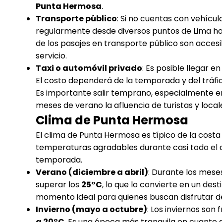
Punta Hermosa
.
Transporte público
: Si no cuentas con vehícu
regularmente desde diversos puntos de Lima haci
de los pasajes en transporte público son accesi
servicio.
Taxi o automóvil privado
: Es posible llegar e
El costo dependerá de la temporada y del tráfic
Es importante salir temprano, especialmente 
meses de verano la afluencia de turistas y loca
Clima de Punta Hermosa
El clima de Punta Hermosa es típico de la cost
temperaturas agradables durante casi todo el 
temporada.
Verano (diciembre a abril)
: Durante los mes
superar los
25°C
, lo que lo convierte en un desti
momento ideal para quienes buscan disfrutar de
Invierno (mayo a octubre)
: Los inviernos so
a 20°C
. Es una época más tranquila en cuanto a