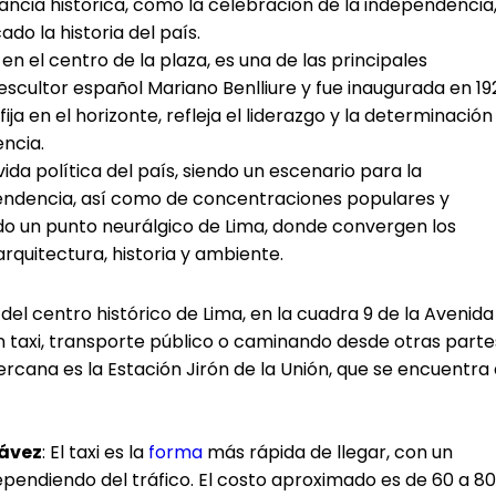
ncia histórica, como la celebración de la independencia
o la historia del país.
 el centro de la plaza, es una de las principales
 escultor español Mariano Benlliure y fue inaugurada en 192
fija en el horizonte, refleja el liderazgo y la determinación
ncia.
ida política del país, siendo un escenario para la
endencia, así como de concentraciones populares y
ndo un punto neurálgico de Lima, donde convergen los
 arquitectura, historia y ambiente.
el centro histórico de Lima, en la cuadra 9 de la Avenida
en taxi, transporte público o caminando desde otras parte
rcana es la Estación Jirón de la Unión, que se encuentra
hávez
: El taxi es la
forma
más rápida de llegar, con un
pendiendo del tráfico. El costo aproximado es de 60 a 80