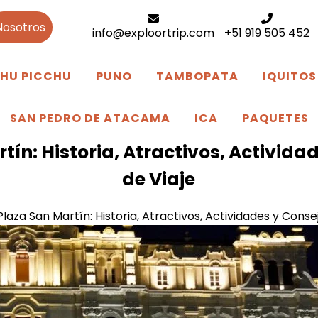
Nosotros
info@exploortrip.com
+51 919 505 452
HU PICCHU
PUNO
TAMBOPATA
IQUITOS
SAN PEDRO DE ATACAMA
ICA
PAQUETES
tín: Historia, Atractivos, Activida
de Viaje
Plaza San Martín: Historia, Atractivos, Actividades y Conse