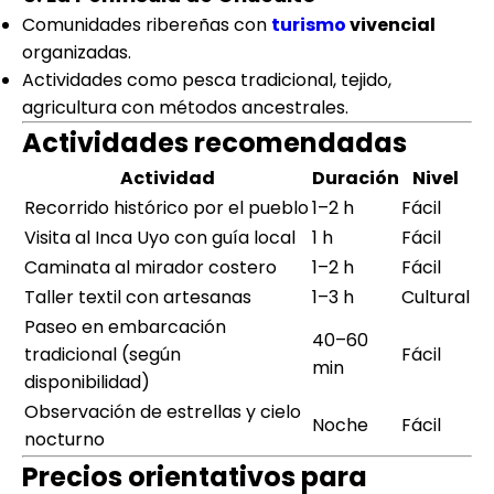
Comunidades ribereñas con
turismo
vivencial
organizadas.
Actividades como pesca tradicional, tejido,
agricultura con métodos ancestrales.
Actividades recomendadas
Actividad
Duración
Nivel
Recorrido histórico por el pueblo
1–2 h
Fácil
Visita al Inca Uyo con guía local
1 h
Fácil
Caminata al mirador costero
1–2 h
Fácil
Taller textil con artesanas
1–3 h
Cultural
Paseo en embarcación
40–60
tradicional (según
Fácil
min
disponibilidad)
Observación de estrellas y cielo
Noche
Fácil
nocturno
Precios orientativos para