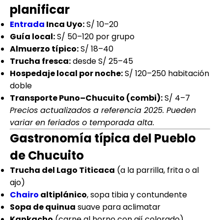
planificar
Entrada
Inca Uyo:
S/ 10–20
Guía local:
S/ 50–120 por grupo
Almuerzo típico:
S/ 18–40
Trucha fresca:
desde S/ 25–45
Hospedaje local por noche:
S/ 120–250 habitación
doble
Transporte Puno–Chucuito (combi):
S/ 4–7
Precios actualizados a referencia 2025. Pueden
variar en feriados o temporada alta.
Gastronomía típica del Pueblo
de Chucuito
Trucha del Lago Titicaca
(a la parrilla, frita o al
ajo)
Chairo
altiplánico
, sopa tibia y contundente
Sopa de quinua
suave para aclimatar
Kankacho
(carne al horno con ají colorado)