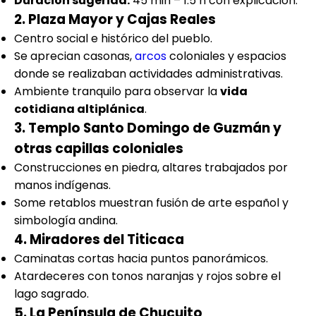
Duración sugerida:
45 min – 1.5 h con explicación.
2. Plaza Mayor y Cajas Reales
Centro social e histórico del pueblo.
Se aprecian casonas,
arcos
coloniales y espacios
donde se realizaban actividades administrativas.
Ambiente tranquilo para observar la
vida
cotidiana altiplánica
.
3. Templo Santo Domingo de Guzmán y
otras capillas coloniales
Construcciones en piedra, altares trabajados por
manos indígenas.
Some retablos muestran fusión de arte español y
simbología andina.
4. Miradores del Titicaca
Caminatas cortas hacia puntos panorámicos.
Atardeceres con tonos naranjas y rojos sobre el
lago sagrado.
5. La Península de Chucuito