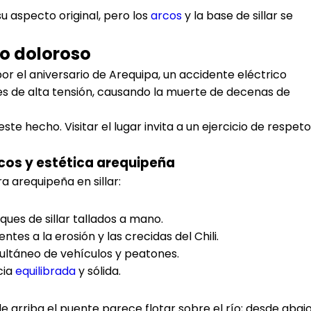
 aspecto original, pero los
arcos
y la base de sillar se
lo doloroso
or el aniversario de Arequipa, un accidente eléctrico
les de alta tensión, causando la muerte de decenas de
te hecho. Visitar el lugar invita a un ejercicio de respeto
arcos y estética arequipeña
a arequipeña en sillar:
ues de sillar tallados a mano.
tentes a la erosión y las crecidas del Chili.
ultáneo de vehículos y peatones.
cia
equilibrada
y sólida.
e arriba el puente parece flotar sobre el río; desde abajo