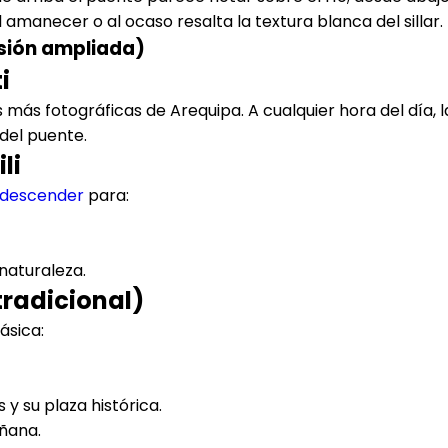
amanecer o al ocaso resalta la textura blanca del sillar.
rsión ampliada)
i
s más fotográficas de Arequipa. A cualquier hora del día, l
 del puente.
li
descender
para:
 naturaleza.
tradicional)
ásica:
s y su plaza histórica.
añana.