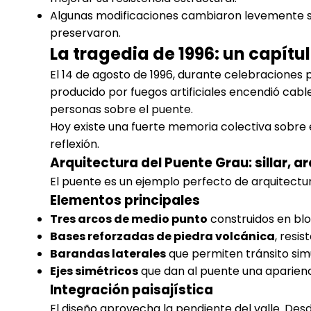
Algunas modificaciones cambiaron levemente su
preservaron.
La tragedia de 1996: un capítu
El 14 de agosto de 1996, durante celebraciones p
producido por fuegos artificiales encendió cab
personas sobre el puente.
Hoy existe una fuerte memoria colectiva sobre es
reflexión.
Arquitectura del Puente Grau: sillar, 
El puente es un ejemplo perfecto de arquitectur
Elementos principales
Tres arcos de medio punto
construidos en bloq
Bases reforzadas de piedra volcánica
, resis
Barandas laterales
que permiten tránsito sim
Ejes simétricos
que dan al puente una aparien
Integración paisajística
El diseño aprovecha la pendiente del valle. Desd