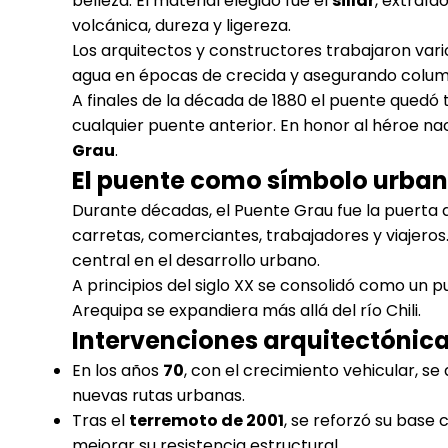
belleza. El material elegido fue el
sillar
, extraíd
volcánica, dureza y ligereza.
Los arquitectos y constructores trabajaron var
agua en épocas de crecida y asegurando columna
A finales de la década de 1880 el puente quedó
cualquier puente anterior. En honor al héroe na
Grau
.
El puente como símbolo urbano
Durante décadas, el Puente Grau fue la puerta 
carretas, comerciantes, trabajadores y viajeros.
central en el desarrollo urbano.
A principios del siglo XX se consolidó como un 
Arequipa se expandiera más allá del río Chili.
Intervenciones arquitectónica
En los años
70
, con el crecimiento vehicular, se
nuevas rutas urbanas.
Tras el
terremoto de 2001
, se reforzó su base
mejorar su resistencia estructural.