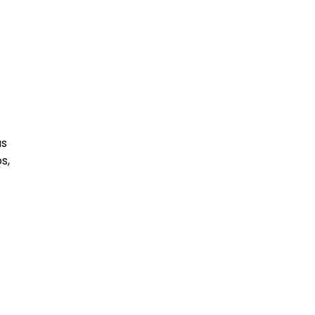
as
s,