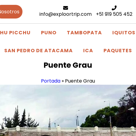
Nosotros
info@exploortrip.com
+51 919 505 452
HU PICCHU
PUNO
TAMBOPATA
IQUITOS
SAN PEDRO DE ATACAMA
ICA
PAQUETES
Puente Grau
Portada
»
Puente Grau