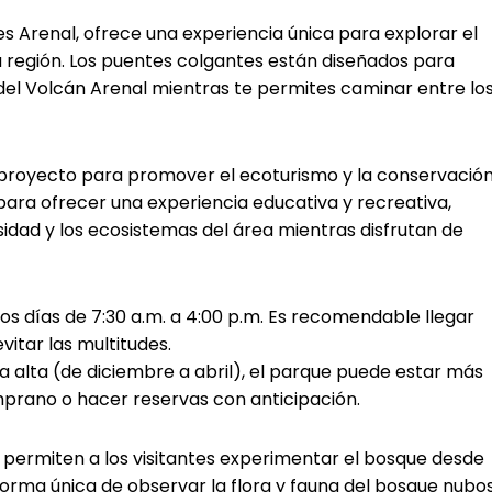
s Arenal, ofrece una experiencia única para explorar el
 región. Los puentes colgantes están diseñados para
del Volcán Arenal mientras te permites caminar entre lo
n proyecto para promover el ecoturismo y la conservació
 para ofrecer una experiencia educativa y recreativa,
rsidad y los ecosistemas del área mientras disfrutan de
os días de 7:30 a.m. a 4:00 p.m. Es recomendable llegar
itar las multitudes.
alta (de diciembre a abril), el parque puede estar más
mprano o hacer reservas con anticipación.
k permiten a los visitantes experimentar el bosque desde
orma única de observar la flora y fauna del bosque nubo