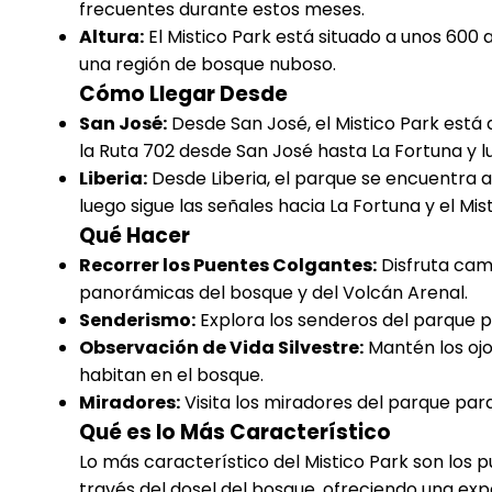
frecuentes durante estos meses.
Altura:
El Mistico Park está situado a unos 600 a
una región de bosque nuboso.
Cómo Llegar Desde
San José:
Desde San José, el Mistico Park est
la Ruta 702 desde San José hasta La Fortuna y lu
Liberia:
Desde Liberia, el parque se encuentra a 
luego sigue las señales hacia La Fortuna y el Mis
Qué Hacer
Recorrer los Puentes Colgantes:
Disfruta cam
panorámicas del bosque y del Volcán Arenal.
Senderismo:
Explora los senderos del parque pa
Observación de Vida Silvestre:
Mantén los ojo
habitan en el bosque.
Miradores:
Visita los miradores del parque para
Qué es lo Más Característico
Lo más característico del Mistico Park son los 
través del dosel del bosque, ofreciendo una ex