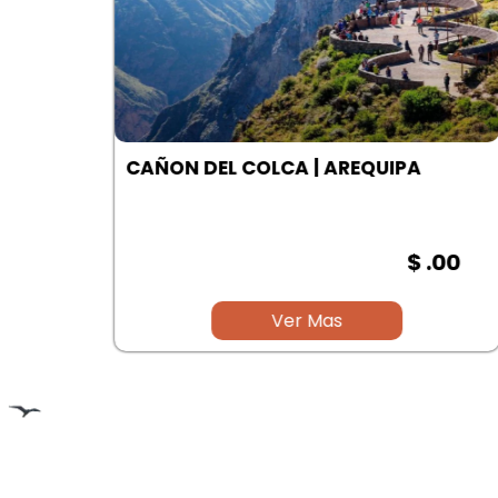
A
CAÑON DEL COLCA | AREQUIPA
00
$ .00
Ver Mas