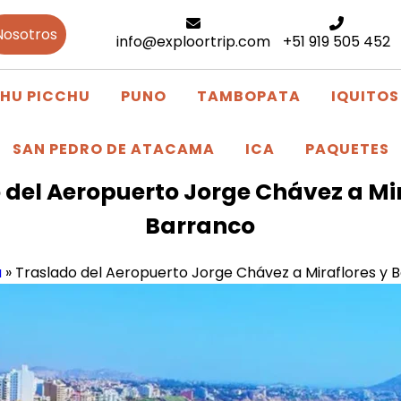
Nosotros
info@exploortrip.com
+51 919 505 452
HU PICCHU
PUNO
TAMBOPATA
IQUITOS
SAN PEDRO DE ATACAMA
ICA
PAQUETES
 del Aeropuerto Jorge Chávez a Mir
Barranco
a
»
Traslado del Aeropuerto Jorge Chávez a Miraflores y 