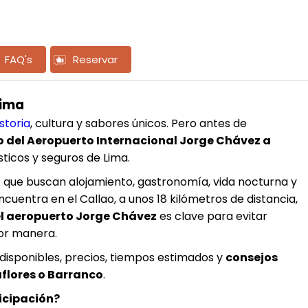
FAQ's
Reservar
Lima
istoria
, cultura y sabores únicos. Pero antes de
o del Aeropuerto Internacional Jorge Chávez a
ísticos y seguros de Lima.
s que buscan alojamiento, gastronomía, vida nocturna y
ncuentra en el Callao, a unos 18 kilómetros de distancia,
el aeropuerto Jorge Chávez
es clave para evitar
jor manera.
disponibles, precios, tiempos estimados y
consejos
aflores o Barranco
.
ticipación?