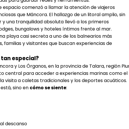
das para guardar redes y herramientas.
e espacio comenzó a llamar la atención de viajeros
iosas que Máncora. El hallazgo de un litoral amplio, sin
 y una tranquilidad absoluta llevó a los primeros
lodges, bungalows y hoteles íntimos frente al mar.
una playa casi secreta a uno de los balnearios más
 familias y visitantes que buscan experiencias de
 tan especial?
cora y Los Órganos, en la provincia de Talara, región Piu
nto central para acceder a experiencias marinas como el
a visita a caletas tradicionales y los deportes acuáticos.
está, sino en
cómo se siente
:
 al descanso