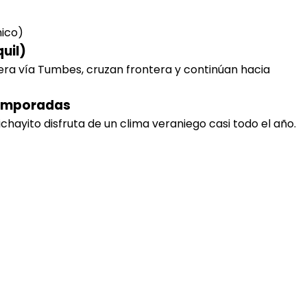
mico)
uil)
era vía Tumbes, cruzan frontera y continúan hacia
 temporadas
ichayito disfruta de un clima veraniego casi todo el año.