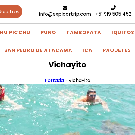
Nosotros
info@exploortrip.com
+51 919 505 452
HU PICCHU
PUNO
TAMBOPATA
IQUITOS
SAN PEDRO DE ATACAMA
ICA
PAQUETES
Vichayito
Portada
»
Vichayito