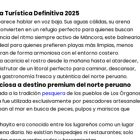
a Turística Definitiva 2025
arece hablar en voz baja. Sus aguas cálidas, su arena
 convierten en un refugio perfecto para quienes buscan
encia del ritmo siempre activo de Máncora, este balneari
ideal para quienes prefieren playas más limpias, menos
gran de forma armoniosa con el entorno costero.
ña acaricia el rostro desde la mañana hasta el atardecer,
isfrutar de un litoral perfecto para caminar, descansar,
a gastronomía fresca y auténtica del norte peruano.
lenciosa a destino premium del norte peruano
ada a la tradición
pesquera
de los pueblos de Los Órganos
 fue utilizada exclusivamente por pescadores artesanale
an al mar en busca de peces, pulpos y mariscos que
ichayito era conocido entre los lugareños como un lugar
ena diaria. No existían hospedajes ni restaurantes; solo