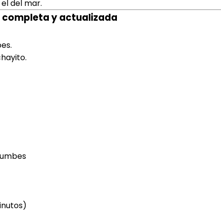
el del mar.
ón completa y actualizada
es.
hayito.
 Tumbes
inutos)