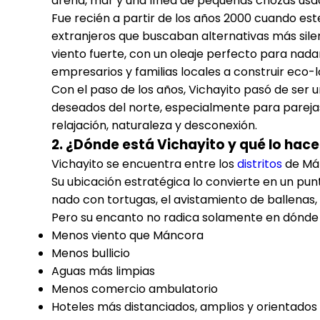
arena, mar y una línea de pequeñas chozas usa
Fue recién a partir de los años 2000 cuando est
extranjeros que buscaban alternativas más silenc
viento fuerte, con un oleaje perfecto para nadar
empresarios y familias locales a construir eco-
Con el paso de los años, Vichayito pasó de ser 
deseados del norte, especialmente para parejas,
relajación, naturaleza y desconexión.
2. ¿Dónde está Vichayito y qué lo hace
Vichayito se encuentra entre los
distritos
de Mán
Su ubicación estratégica lo convierte en un pu
nado con tortugas, el avistamiento de ballenas, l
Pero su encanto no radica solamente en dónde 
Menos viento que Máncora
Menos bullicio
Aguas más limpias
Menos comercio ambulatorio
Hoteles más distanciados, amplios y orientados