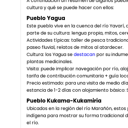
A continuación un resumen de algunos pueblo
cultura y qué se puede hacer con ellos:
Pueblo
Yagua
Este pueblo vive en la cuenca del río Yavarí
parte de su cultura: lengua propia, mitos, ce
Actividades típicas: taller de pesca tradicio
paseo fluvial, relatos de mitos al atardecer.
Cultura: los Yagua se
destacan
por su indumen
plantas medicinales.
Visita: puede implicar navegación por río, al
tarifa de contribución comunitaria + guía loca
Precio estimado: para una visita de medio dí
estancia de 1-2 días con alojamiento básico:
Pueblo
Kukama-Kukamiria
Ubicados en la región del río Marañón, esto
indígena para mostrar su forma tradicional d
el río.