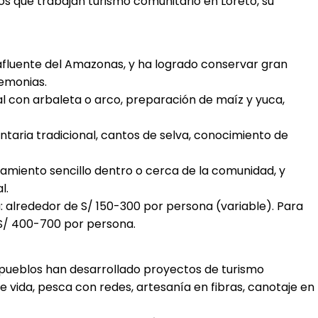
s que trabajan turismo comunitario en Loreto, su
, afluente del Amazonas, y ha logrado conservar gran
remonias.
nal con arbaleta o arco, preparación de maíz y yuca,
taria tradicional, cantos de selva, conocimiento de
ojamiento sencillo dentro o cerca de la comunidad, y
l.
a: alrededor de S/ 150-300 por persona (variable). Para
 S/ 400-700 por persona.
s pueblos han desarrollado proyectos de turismo
e vida, pesca con redes, artesanía en fibras, canotaje en