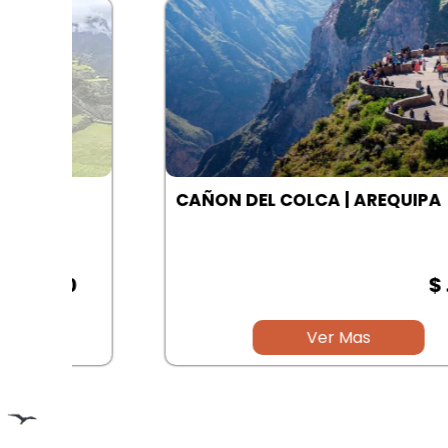
A
CAÑON DEL COLCA | AREQUIPA
00
$ .00
Ver Mas