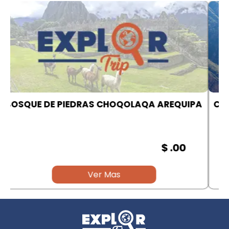
A
CAÑON DEL COLCA | AREQUIPA
$ .00
Ver Mas