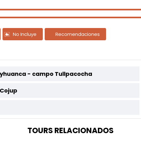
No Incluye
Recomendaciones
ilcayhuanca - campo Tullpacocha
 Cojup
TOURS RELACIONADOS