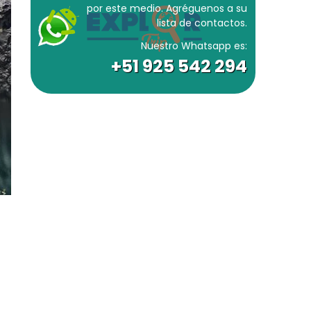
por este medio. Agréguenos a su
lista de contactos.
Nuestro Whatsapp es:
+51 925 542 294