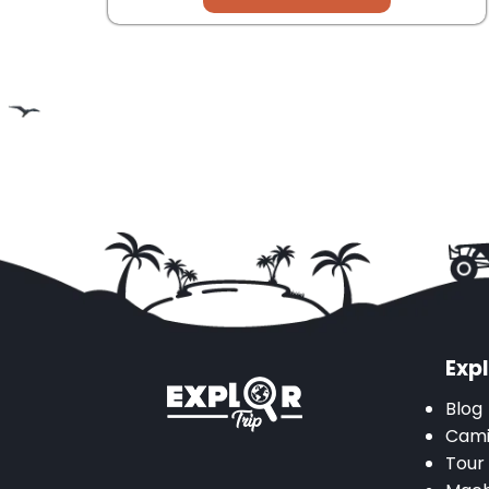
Expl
Blog
Cami
Tour