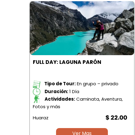
FULL DAY: LAGUNA PARÓN
Tipo de Tour:
En grupo – privado
Duración:
1 Día
Actividades:
Caminata, Aventura,
po –
Fotos y más
$ 22.00
Huaraz
.00
Ver Mas