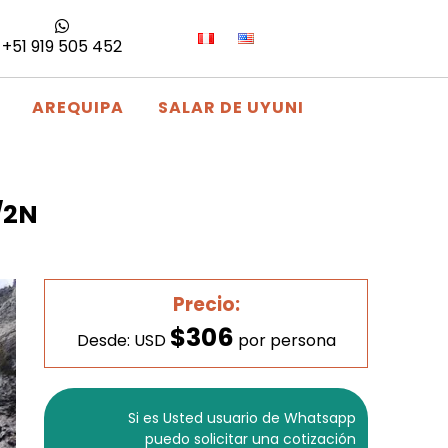
+51 919 505 452
AREQUIPA
SALAR DE UYUNI
/2N
Precio:
$306
Desde: USD
por persona
Si es Usted usuario de Whatsapp
puedo solicitar una cotización