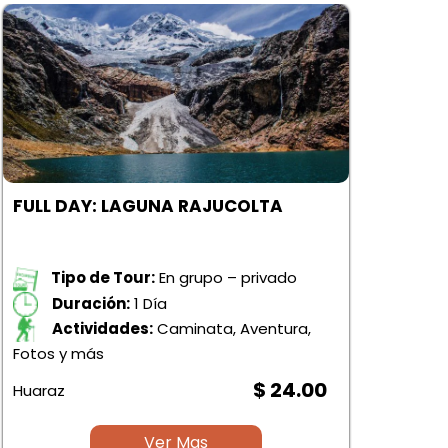
FULL DAY: LAGUNA RAJUCOLTA
FUL
HU
Tipo de Tour:
En grupo – privado
Duración:
1 Día
Actividades:
Caminata, Aventura,
Fotos y más
Foto
$ 24.00
Huaraz
Huar
Ver Mas