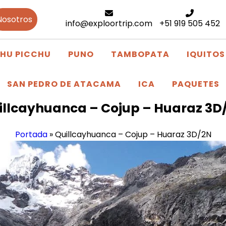
Nosotros
info@exploortrip.com
+51 919 505 452
HU PICCHU
PUNO
TAMBOPATA
IQUITOS
SAN PEDRO DE ATACAMA
ICA
PAQUETES
illcayhuanca – Cojup – Huaraz 3D
Portada
»
Quillcayhuanca – Cojup – Huaraz 3D/2N