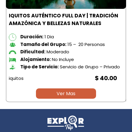
L
IQUITOS AUTÉNTICO FULL DAY | TRADICIÓN
AMAZÓNICA Y BELLEZAS NATURALES
S
Duración:
1 Dia
Tamaño del Grupo:
15 – 20 Personas
Dificultad:
Moderado
Alojamiento:
No Incluye
Tipo de Servicio:
Servicio de Grupo – Privado
$ 40.00
iquitos
i
Ver Mas