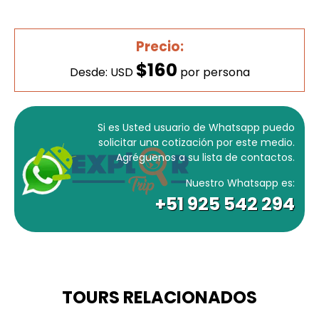
Precio:
$160
Desde: USD
por persona
Si es Usted usuario de Whatsapp puedo
solicitar una cotización por este medio.
Agréguenos a su lista de contactos.
Nuestro Whatsapp es:
+51 925 542 294
TOURS RELACIONADOS