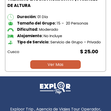
DE ALTURA
Duración:
01 Día
Tamaño del Grupo:
15 – 20 Personas
Dificultad:
Moderado
Alojamiento:
No Incluye
Tipo de Servicio:
Servicio de Grupo – Privado
$ 25.00
Cusco
C
Ver Mas
Exploor Trip , Agencia de Viajes Tour Operador,