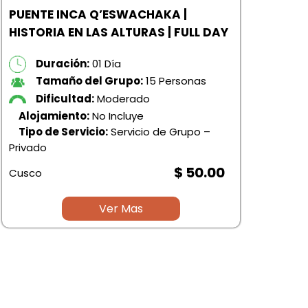
PUENTE INCA Q’ESWACHAKA |
HISTORIA EN LAS ALTURAS | FULL DAY
Duración:
01 Día
Tamaño del Grupo:
15 Personas
Dificultad:
Moderado
Alojamiento:
No Incluye
EXP
Tipo de Servicio:
Servicio de Grupo –
PIC
Privado
$ 50.00
Cusco
Ver Mas
Priv
Cus