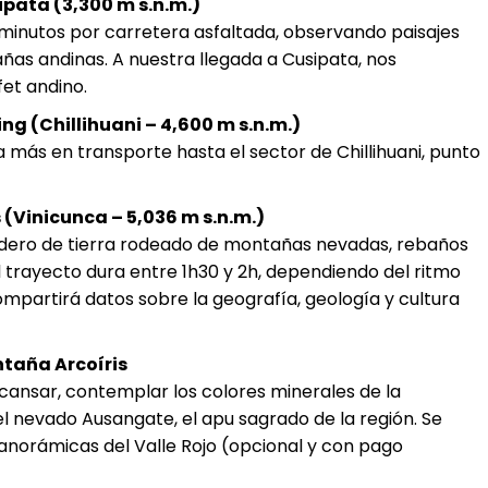
ipata (3,300 m s.n.m.)
nutos por carretera asfaltada, observando paisajes
ñas andinas. A nuestra llegada a Cusipata, nos
et andino.
ing (Chillihuani – 4,600 m s.n.m.)
más en transporte hasta el sector de Chillihuani, punto
(Vinicunca – 5,036 m s.n.m.)
dero de tierra rodeado de montañas nevadas, rebaños
l trayecto dura entre 1h30 y 2h, dependiendo del ritmo
ompartirá datos sobre la geografía, geología y cultura
ntaña Arcoíris
scansar, contemplar los colores minerales de la
l nevado Ausangate, el apu sagrado de la región. Se
anorámicas del Valle Rojo (opcional y con pago