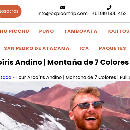
Nosotros
info@exploortrip.com
+51 919 505 452
HU PICCHU
PUNO
TAMBOPATA
IQUITOS
SAN PEDRO DE ATACAMA
ICA
PAQUETES
íris Andino | Montaña de 7 Colores 
rtada
»
Tour Arcoíris Andino | Montaña de 7 Colores | Full