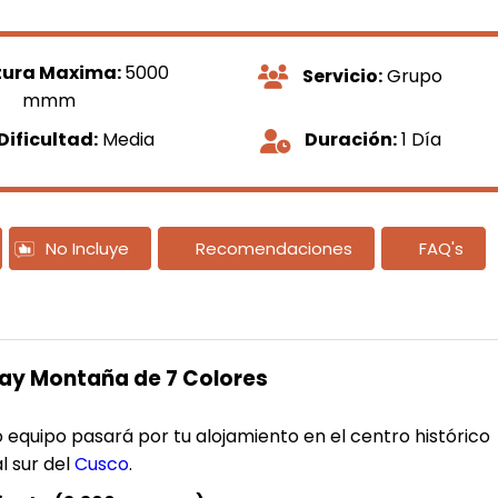
tura Maxima:
5000
Servicio:
Grupo
mmm
Dificultad:
Media
Duración:
1 Día
No Incluye
Recomendaciones
FAQ's
 Day Montaña de 7 Colores
quipo pasará por tu alojamiento en el centro histórico
l sur del
Cusco
.