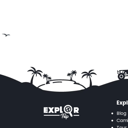
Expl
Blog
Cami
Tour