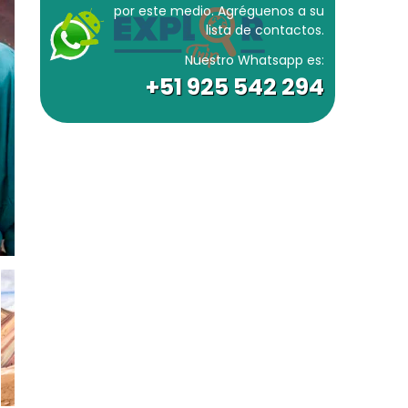
por este medio. Agréguenos a su
lista de contactos.
Nuestro Whatsapp es:
+51 925 542 294