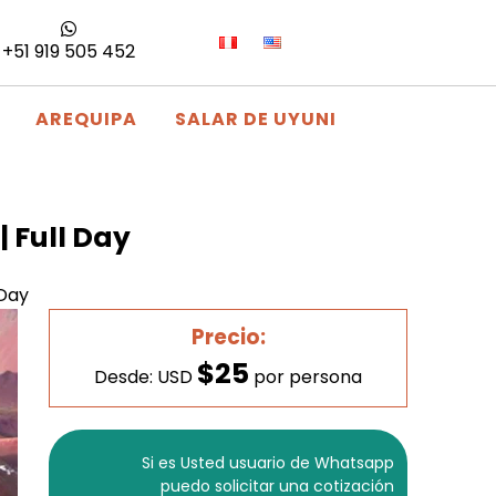
+51 919 505 452
AREQUIPA
SALAR DE UYUNI
| Full Day
 Day
Precio:
$25
Desde: USD
por persona
Si es Usted usuario de Whatsapp
puedo solicitar una cotización