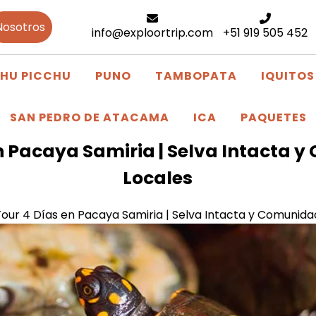
Nosotros
info@exploortrip.com
+51 919 505 452
HU PICCHU
PUNO
TAMBOPATA
IQUITOS
SAN PEDRO DE ATACAMA
ICA
PAQUETES
n Pacaya Samiria | Selva Intacta 
Locales
our 4 Días en Pacaya Samiria | Selva Intacta y Comunida