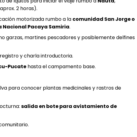
 de Iquitos para iniciar el viaje rumbo a
Nauta
,
(aprox. 2 horas).
rcación motorizada rumbo a la
comunidad San Jorge o
a Nacional Pacaya Samiria
.
o garzas, martines pescadores y posiblemente delfines
 registro y charla introductoria.
cu-Pucate
hasta el campamento base.
selva para conocer plantas medicinales y rastros de
nocturna:
salida en bote para avistamiento de
omunitario.