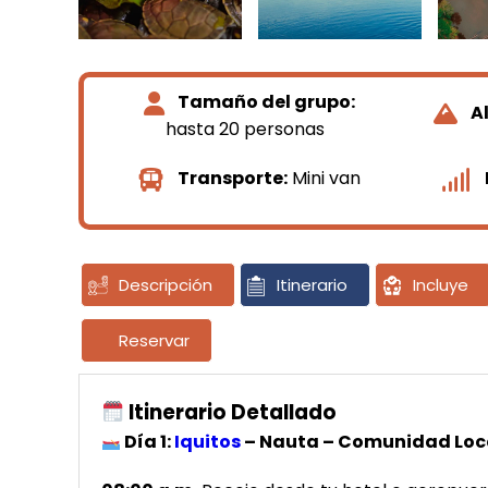
Tamaño del grupo:
A
hasta 20 personas
Transporte:
Mini van
Descripción
Itinerario
Incluye
Reservar
Itinerario Detallado
Día 1:
Iquitos
– Nauta – Comunidad Local