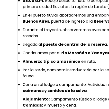
08:00 a.m.
Recojo desde tu hotel o aeropuerto
primera ciudad fluvial en la región de Loreto 
En el puerto fluvial, abordaremos una emba
Buenos Aires
, puerta de ingreso a la
Reserv
Durante el trayecto, observaremos aves com
rosados.
Llegada al
puesto de control de la reserva
,
Continuamos por el
río Marañón o Yanaya
Almuerzo típico amazónico
en ruta.
Por la tarde, caminata introductoria por la 
fauna.
Cena en el lodge o campamento. Actividad 
caimanes y sonidos de la selva
.
Alojamiento:
Campamento rústico o lodge c
Comidas:
Almuerzo y cena.