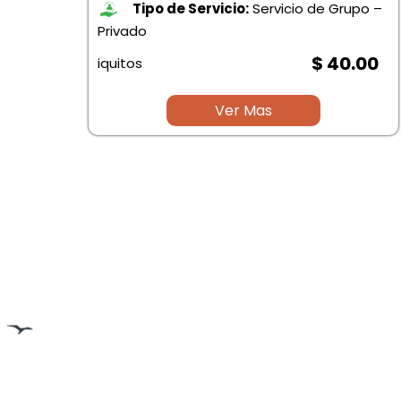
po –
Tipo de Servicio:
Servicio de Grupo –
Privado
.00
$ 40.00
iquitos
Ver Mas