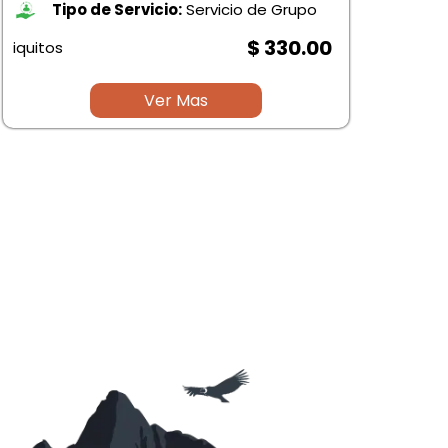
Tipo de Servicio:
Servicio de Grupo
$ 330.00
iquitos
Pers
Ver Mas
Priv
iqui