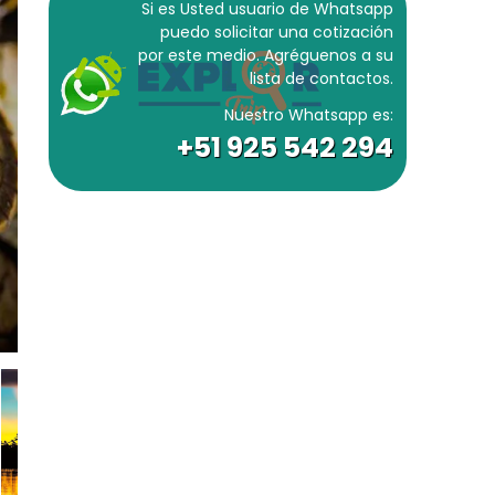
Si es Usted usuario de Whatsapp
puedo solicitar una cotización
por este medio. Agréguenos a su
lista de contactos.
Nuestro Whatsapp es:
+51 925 542 294