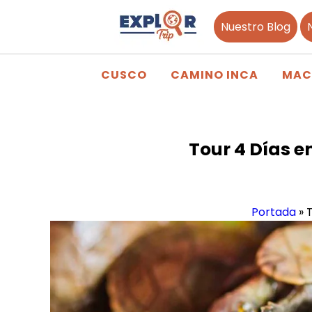
Nuestro Blog
CUSCO
CAMINO INCA
MAC
Tour 4 Días e
Portada
»
T