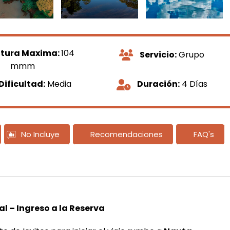
ltura Maxima:
104
Servicio:
Grupo
mmm
Dificultad:
Media
Duración:
4 Días
No Incluye
Recomendaciones
FAQ's
 – Ingreso a la Reserva