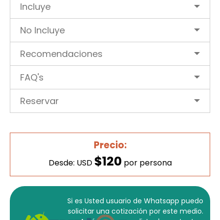
Incluye
No Incluye
Recomendaciones
FAQ's
Reservar
Precio:
$120
Desde: USD
por persona
Si es Usted usuario de Whatsapp puedo
solicitar una cotización por este medio.