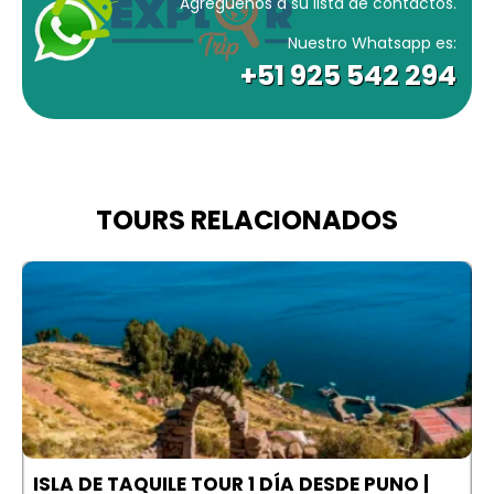
Agréguenos a su lista de contactos.
Nuestro Whatsapp es:
+51 925 542 294
TOURS RELACIONADOS
ÍA
ISLA DE TAQUILE TOUR 1 DÍA DESDE PUNO |
T