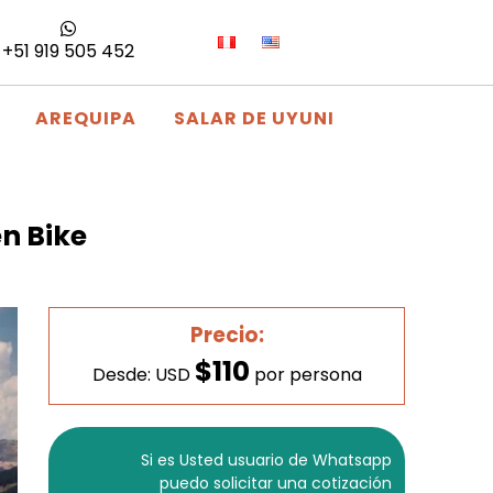
+51 919 505 452
AREQUIPA
SALAR DE UYUNI
en Bike
Precio:
$110
Desde: USD
por persona
Si es Usted usuario de Whatsapp
puedo solicitar una cotización