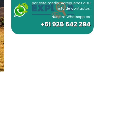
por este medio. Agréguenos a su
lista de contactos.
Nuestro Whatsapp es:
+51 925 542 294