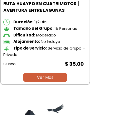
RUTA HUAYPO EN CUATRIMOTOS |
PUE
AVENTURA ENTRE LAGUNAS
HIS
Duración:
1/2 Dia
Tamaño del Grupo:
15 Personas
Dificultad:
Moderado
Alojamiento:
No Incluye
Tipo de Servicio:
Servicio de Grupo –
Privado
Priv
$ 35.00
Cusco
Cus
Ver Mas