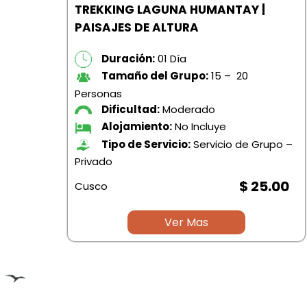
AÑA
TREKKING LAGUNA HUMANTAY |
PAISAJES DE ALTURA
Duración:
01 Día
Tamaño del Grupo:
15 – 20
Personas
Dificultad:
Moderado
Alojamiento:
No Incluye
po –
Tipo de Servicio:
Servicio de Grupo –
Privado
.00
$ 25.00
Cusco
Ver Mas