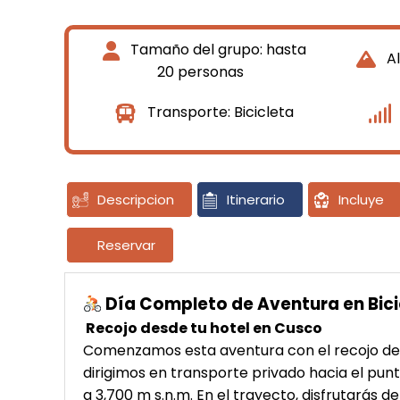
Tamaño del grupo: hasta
Al
20 personas
Transporte: Bicicleta
Descripcion
Itinerario
Incluye
Reservar
Día Completo de Aventura en Bicic
Recojo desde tu hotel en Cusco
Comenzamos esta aventura con el recojo desd
dirigimos en transporte privado hacia el punt
a 3,700 m s.n.m. En el trayecto, disfrutarás d