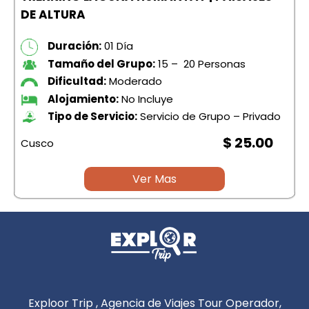
DE ALTURA
Duración:
01 Día
Tamaño del Grupo:
15 – 20 Personas
Dificultad:
Moderado
Alojamiento:
No Incluye
Tipo de Servicio:
Servicio de Grupo – Privado
$ 25.00
Cusco
C
Ver Mas
Exploor Trip , Agencia de Viajes Tour Operador,