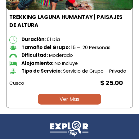
TREKKING LAGUNA HUMANTAY | PAISAJES
DE ALTURA
Duración:
01 Día
Tamaño del Grupo:
15 – 20 Personas
Dificultad:
Moderado
Alojamiento:
No Incluye
Tipo de Servicio:
Servicio de Grupo – Privado
$ 25.00
Cusco
C
Ver Mas