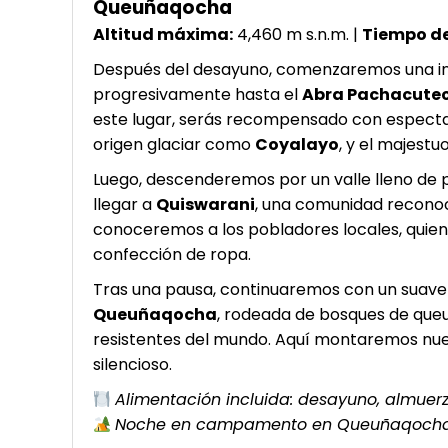
Queuñaqocha
Altitud máxima:
4,460 m s.n.m. |
Tiempo d
Después del desayuno, comenzaremos una in
progresivamente hasta el
Abra Pachacutec 
este lugar, serás recompensado con espectac
origen glaciar como
Coyalayo
, y el majestu
Luego, descenderemos por un valle lleno de p
llegar a
Quiswarani
, una comunidad reconoci
conoceremos a los pobladores locales, quien
confección de ropa.
Tras una pausa, continuaremos con un suav
Queuñaqocha
, rodeada de bosques de queu
resistentes del mundo. Aquí montaremos n
silencioso.
Alimentación incluida: desayuno, almuer
Noche en campamento en Queuñaqoch