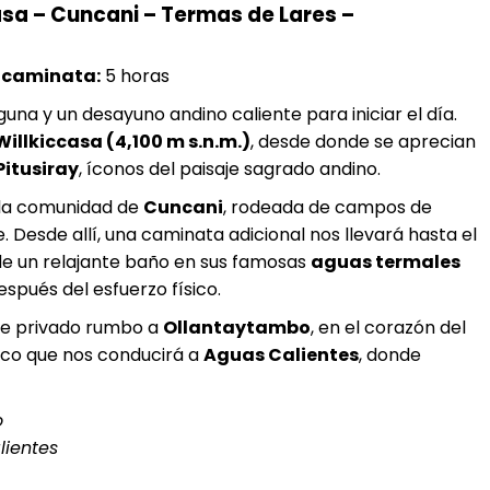
sa – Cuncani – Termas de Lares –
 caminata:
5 horas
una y un desayuno andino caliente para iniciar el día.
illkiccasa (4,100 m s.n.m.)
, desde donde se aprecian
Pitusiray
, íconos del paisaje sagrado andino.
 la comunidad de
Cuncani
, rodeada de campos de
 Desde allí, una caminata adicional nos llevará hasta el
de un relajante baño en sus famosas
aguas termales
spués del esfuerzo físico.
te privado rumbo a
Ollantaytambo
, en el corazón del
tico que nos conducirá a
Aguas Calientes
, donde
o
lientes