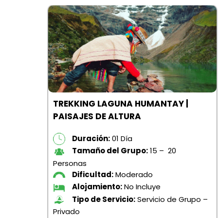
AÑA
TREKKING LAGUNA HUMANTAY |
PAISAJES DE ALTURA
po –
Duración:
01 Día
.00
Tamaño del Grupo:
15 – 20
Personas
Dificultad:
Moderado
Alojamiento:
No Incluye
Tipo de Servicio:
Servicio de Grupo –
Privado