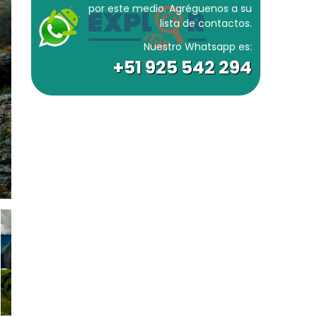
por este medio. Agréguenos a su
lista de contactos.
Nuestro Whatsapp es:
+51 925 542 294