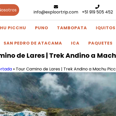
Nosotros
info@exploortrip.com
+51 919 505 452
HU PICCHU
PUNO
TAMBOPATA
IQUITOS
SAN PEDRO DE ATACAMA
ICA
PAQUETES
ino de Lares | Trek Andino a Mac
ortada
»
Tour Camino de Lares | Trek Andino a Machu Pic