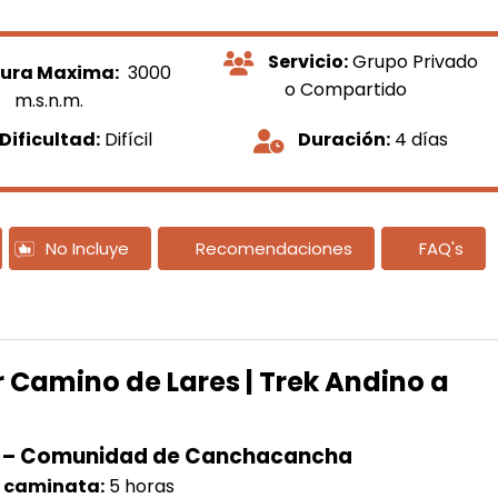
Servicio:
Grupo Privado
tura Maxima:
3000
o Compartido
m.s.n.m.
Dificultad:
Difícil
Duración:
4 días
No Incluye
Recomendaciones
FAQ's
r Camino de Lares | Trek Andino a
lca – Comunidad de Canchacancha
 caminata:
5 horas