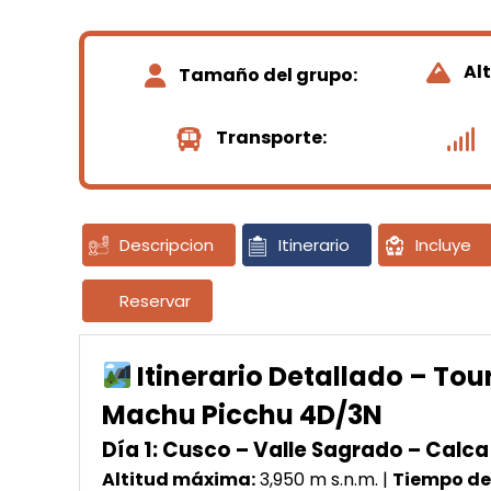
Al
Tamaño del grupo:
Transporte:
Descripcion
Itinerario
Incluye
Reservar
Itinerario Detallado – Tou
Machu Picchu 4D/3N
Día 1: Cusco – Valle Sagrado – Ca
Altitud máxima:
3,950 m s.n.m. |
Tiempo de