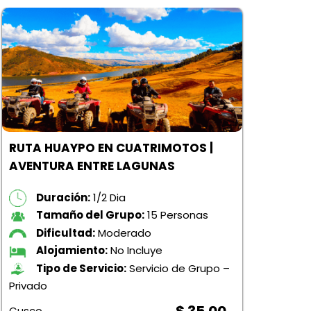
PUE
HIS
RUTA HUAYPO EN CUATRIMOTOS |
AVENTURA ENTRE LAGUNAS
Priv
Duración:
1/2 Dia
Cus
Tamaño del Grupo:
15 Personas
Dificultad:
Moderado
Alojamiento:
No Incluye
Tipo de Servicio:
Servicio de Grupo –
Privado
$ 35.00
Cusco