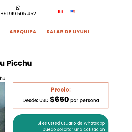
+51 919 505 452
AREQUIPA
SALAR DE UYUNI
hu Picchu
chu
Precio:
$650
Desde: USD
por persona
Si es Usted usuario de Whatsapp
puedo solicitar una cotización