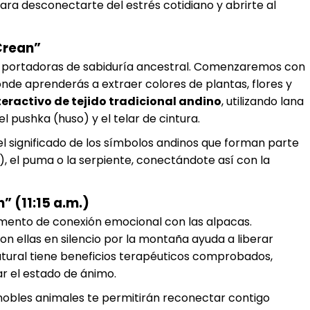
ra desconectarte del estrés cotidiano y abrirte al
 Crean”
s, portadoras de sabiduría ancestral. Comenzaremos con
onde aprenderás a extraer colores de plantas, flores y
nteractivo de tejido tradicional andino
, utilizando lana
pushka (huso) y el telar de cintura.
el significado de los símbolos andinos que forman parte
), el puma o la serpiente, conectándote así con la
 (11:15 a.m.)
momento de conexión emocional con las alpacas.
con ellas en silencio por la montaña ayuda a liberar
atural tiene beneficios terapéuticos comprobados,
r el estado de ánimo.
 nobles animales te permitirán reconectar contigo