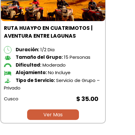
RUTA HUAYPO EN CUATRIMOTOS |
PUE
AVENTURA ENTRE LAGUNAS
HIS
Duración:
1/2 Dia
Tamaño del Grupo:
15 Personas
Dificultad:
Moderado
Alojamiento:
No Incluye
Tipo de Servicio:
Servicio de Grupo –
Privado
Priv
$ 35.00
Cusco
Cus
Ver Mas