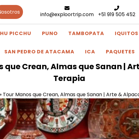
Nosotros
info@exploortrip.com
+51 919 505 452
HU PICCHU
PUNO
TAMBOPATA
IQUITOS
SAN PEDRO DE ATACAMA
ICA
PAQUETES
 que Crean, Almas que Sanan | Ar
Terapia
»
Tour Manos que Crean, Almas que Sanan | Arte & Alpac