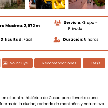
Servicio:
Grupo –
ura Maxima: 2,972 m
Privado
Dificultad:
Fácil
Duración:
8 horas
No Incluye
Recomendaciones
FAQ's
l
n el centro histórico de Cusco para llevarte a una
fueras de la ciudad, rodeada de montañas y naturaleza.