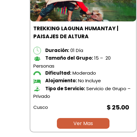
AÑA
TREKKING LAGUNA HUMANTAY |
PAISAJES DE ALTURA
Duración:
01 Día
Tamaño del Grupo:
15 – 20
Personas
Dificultad:
Moderado
Alojamiento:
No Incluye
po –
Tipo de Servicio:
Servicio de Grupo –
Privado
.00
$ 25.00
Cusco
Ver Mas