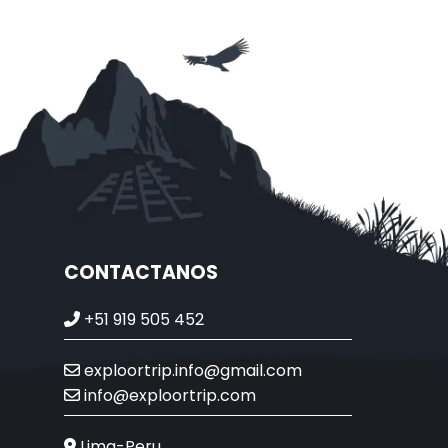
CONTACTANOS
+51 919 505 452
exploortrip.info@gmail.com
info@exploortrip.com
Lima-Peru