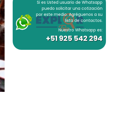
Si es Usted usuario de Whatsapp
puedo solicitar una cotización
por este medio. Agréguenos a su
lista de contactos.
Nuestro Whatsapp es:
+51 925 542 294