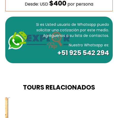
$400
Desde: USD
por persona
Si es Usted usuario de Whatsapp puedo
solicitar una cotización por este medio.
Agréguenos a su lista de contactos.
Nuestro Whatsapp es:
+51 925 542 294
TOURS RELACIONADOS