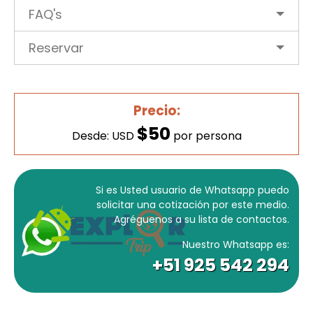
FAQ's
Reservar
Precio:
$50
Desde: USD
por persona
Si es Usted usuario de Whatsapp puedo
solicitar una cotización por este medio.
Agréguenos a su lista de contactos.
Nuestro Whatsapp es:
+51 925 542 294